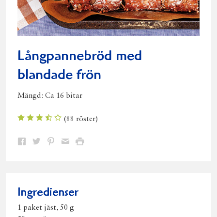
Långpannebröd med
blandade frön
Mängd:
Ca 16 bitar
(
88
röster)
Dela
Dela
Dela
Dela
Skriv
på
på
på
via
ut
Facebook
Twitter
Pinterest
e-
post
Ingredienser
1 paket jäst, 50 g