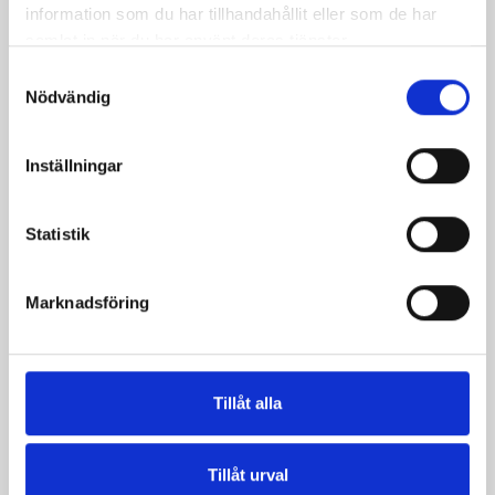
information som du har tillhandahållit eller som de har
samlat in när du har använt deras tjänster.
Samtyckesval
Nödvändig
Inställningar
Statistik
Lättmjölken Eko
Mellanmjölk
0,5% KRAV 1 liter
1,5% laktosfri 3dl
Marknadsföring
Tillåt alla
Tillåt urval