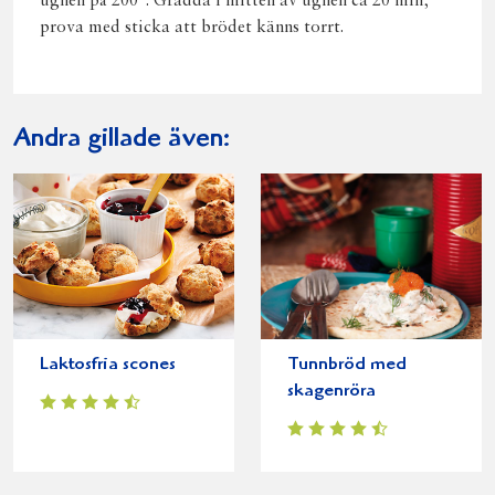
ugnen på 200°. Grädda i mitten av ugnen ca 20 min,
prova med sticka att brödet känns torrt.
Andra gillade även:
Laktosfria scones
Tunnbröd med
skagenröra