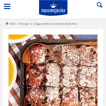
Till Norrmejerier start
Meny
Start
Recept
Långpannebröd med blandade frön