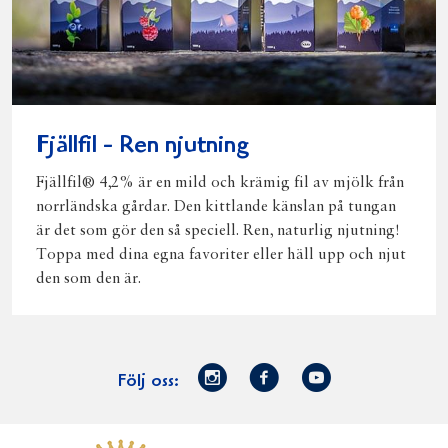
Fjällfil - Ren njutning
Fjällfil® 4,2% är en mild och krämig fil av mjölk från
norrländska gårdar. Den kittlande känslan på tungan
är det som gör den så speciell. Ren, naturlig njutning!
Toppa med dina egna favoriter eller häll upp och njut
den som den är.
Norrmejerier
Facebook
Youtube
Följ oss:
på
Instagram
Västerbottensost
Fjällfil
Verum