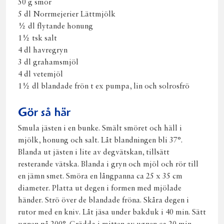
50 g smör
5 dl Norrmejerier Lättmjölk
½ dl flytande honung
1½ tsk salt
4 dl havregryn
3 dl grahamsmjöl
4 dl vetemjöl
1½ dl blandade frön t ex pumpa, lin och solrosfrö
Gör så här
Smula jästen i en bunke. Smält smöret och häll i
mjölk, honung och salt. Låt blandningen bli 37°.
Blanda ut jästen i lite av degvätskan, tillsätt
resterande vätska. Blanda i gryn och mjöl och rör till
en jämn smet. Smöra en långpanna ca 25 x 35 cm
diameter. Platta ut degen i formen med mjölade
händer. Strö över de blandade fröna. Skåra degen i
rutor med en kniv. Låt jäsa under bakduk i 40 min. Sätt