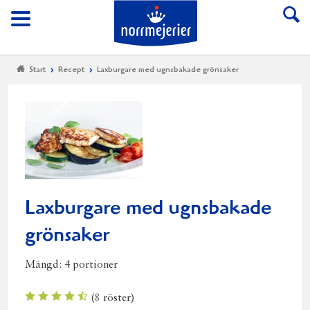
Till Norrmejerier start
Meny
Start
Recept
Laxburgare med ugnsbakade grönsaker
Laxburgare med ugnsbakade
grönsaker
Mängd:
4 portioner
(
8
röster)