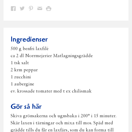
Dela
Dela
Dela
Dela
Skriv
på
på
på
via
ut
Facebook
Twitter
Pinterest
e-
post
Ingredienser
500 g benfri laxfilé
ca 2 dl Norrmejerier Matlagningsgrädde
1 tsk salt
2 krm peppar
1 zucchini
1 aubergine
ev. krossade tomater med t ex chilismak
Gör så här
Skiva grönsakerna och ugnsbaka i 200° i 15 minuter.
Skär laxen i tärningar och mixa till mos. Späd med
grädde tills du får en laxfärs, som du kan forma till