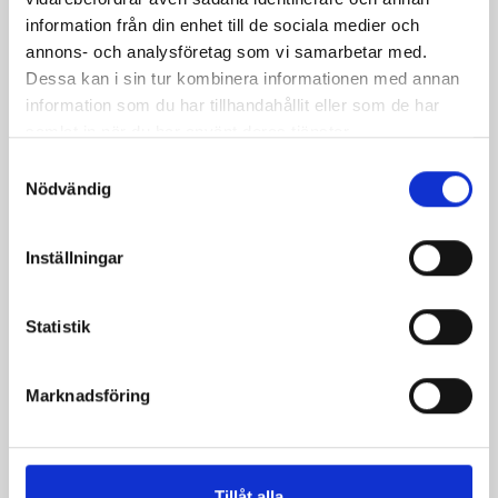
information från din enhet till de sociala medier och
annons- och analysföretag som vi samarbetar med.
Dessa kan i sin tur kombinera informationen med annan
information som du har tillhandahållit eller som de har
samlat in när du har använt deras tjänster.
Samtyckesval
Nödvändig
Inställningar
Statistik
Päronfil 2,7%
Skogsbärsfil 2,7%
Marknadsföring
1000g
1000g
Tillåt alla