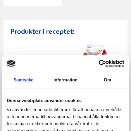
Produkter i receptet:
Samtycke
Information
Om
Denna webbplats använder cookies
Vi använder enhetsidentifierare för att anpassa innehållet
och annonserna till användarna, tillhandahålla funktioner
Mellanmjölk
Jordgubbsfil 2,7%
för sociala medier och analysera vår trafik. Vi
1,5% laktosfri 3dl
1000g
vidarebefordrar även sådana identifierare och annan