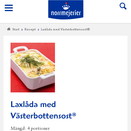
Till Norrmejerier start
Meny
Start
Recept
Laxlåda med Västerbottensost®
Laxlåda med
Västerbottensost
®
Mängd:
4 portioner