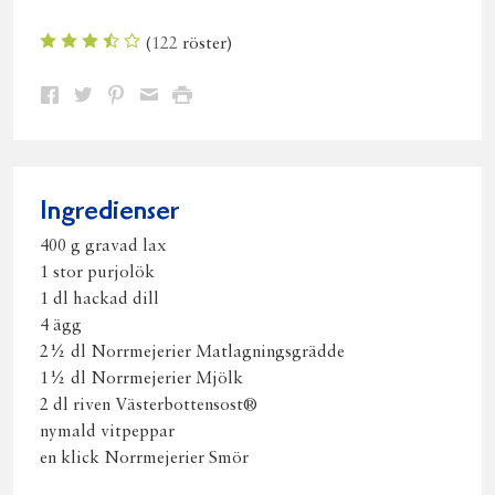
(
122
röster)
Dela
Dela
Dela
Dela
Skriv
på
på
på
via
ut
Facebook
Twitter
Pinterest
e-
post
Ingredienser
400 g gravad lax
1 stor purjolök
1 dl hackad dill
4 ägg
2½ dl Norrmejerier Matlagningsgrädde
1½ dl Norrmejerier Mjölk
2 dl riven Västerbottensost®
nymald vitpeppar
en klick Norrmejerier Smör