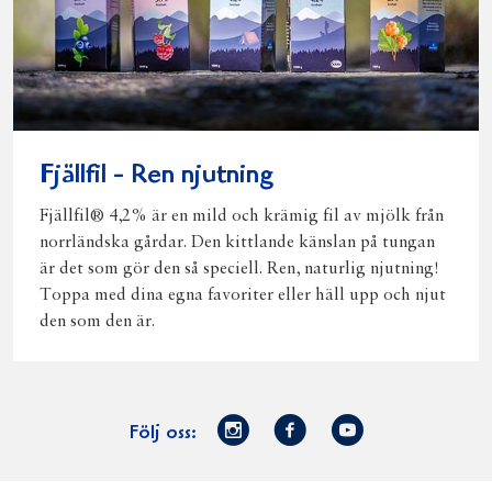
Fjällfil - Ren njutning
Fjällfil® 4,2% är en mild och krämig fil av mjölk från
norrländska gårdar. Den kittlande känslan på tungan
är det som gör den så speciell. Ren, naturlig njutning!
Toppa med dina egna favoriter eller häll upp och njut
den som den är.
Norrmejerier
Facebook
Youtube
Följ oss:
på