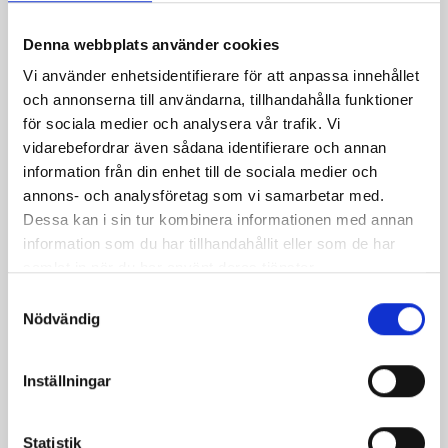
Päronfil 2,7%
Skogsbärsfil 2,7%
1000g
1000g
Denna webbplats använder cookies
Vi använder enhetsidentifierare för att anpassa innehållet
och annonserna till användarna, tillhandahålla funktioner
för sociala medier och analysera vår trafik. Vi
vidarebefordrar även sådana identifierare och annan
information från din enhet till de sociala medier och
annons- och analysföretag som vi samarbetar med.
Dessa kan i sin tur kombinera informationen med annan
information som du har tillhandahållit eller som de har
samlat in när du har använt deras tjänster.
Samtyckesval
Nödvändig
Inställningar
Smör Eko
Köksgrädde
normalsaltat
Laktosfri 30% 1
KRAV 500g
liter
Statistik