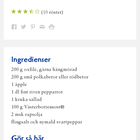
(
10
röster)
Dela
Dela
Dela
Dela
Skriv
på
på
på
via
ut
Facebook
Twitter
Pinterest
e-
post
Ingredienser
200 g oxfilé, gärna hängmörad
200 g små polkabetor eller rödbetor
1 äpple
1 dl fint riven pepparrot
1 kruka sallad
100 g Västerbottensost®
2 msk rapsolja
flingsalt och nymald svartpeppar
Gör så här