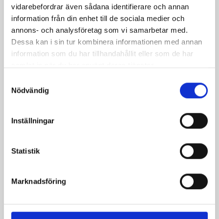
vidarebefordrar även sådana identifierare och annan
Kycklingfajitas
Ljummen
information från din enhet till de sociala medier och
mexican-chili
skördesallad
annons- och analysföretag som vi samarbetar med.
Dessa kan i sin tur kombinera informationen med annan
information som du har tillhandahållit eller som de har
samlat in när du har använt deras tjänster.
Samtyckesval
Nödvändig
Inställningar
Statistik
Caesarsallad med
Indisk gryta med
Marknadsföring
grillad kyckling
smak av spiskummin