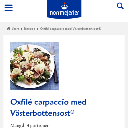
Till Norrmejerier start
Meny
Start
Recept
Oxfilé carpaccio med Västerbottensost®
Oxfilé carpaccio med
Västerbottensost
®
Mängd:
4 portioner