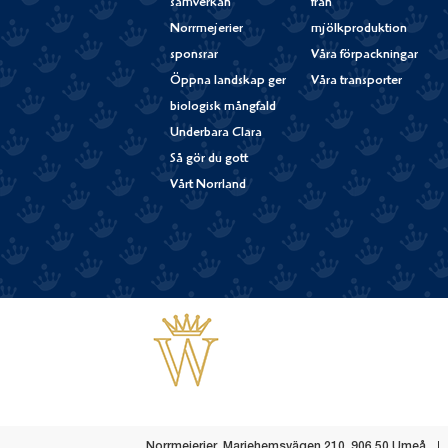
samverkan
från
Norrmejerier
mjölkproduktion
sponsrar
Våra förpackningar
Öppna landskap ger
Våra transporter
biologisk mångfald
Underbara Clara
Så gör du gott
Vårt Norrland
Västerbottensost
Norrmejerier
,
Mariehemsvägen 210
,
906 50
Umeå