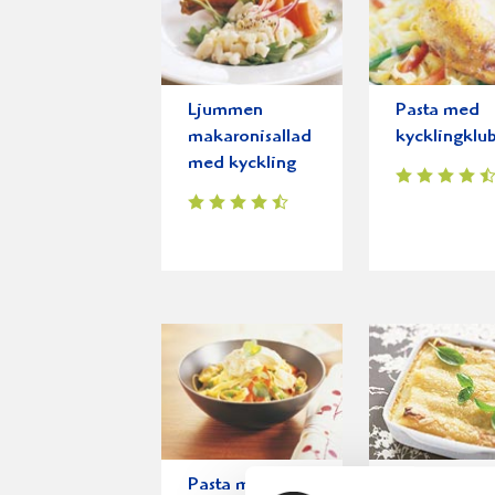
Ljummen
Pasta med
makaronisallad
kycklingklu
med kyckling
Pasta med
Cannelloni f