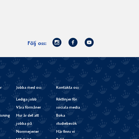
Norrmejerier
Facebook
Youtube
Följ oss:
på
Instagram
r
Jobba med oss
Kontakta oss
Lediga jobb
Riktlinjer för
Våra förmåner
sociala media
isning
Hur är det att
Boka
jobba på
studiebesök
Norrmejerier
Här finns vi