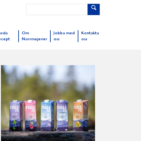
oda
Om
Jobba med
Kontakta
ecept
Norrmejerier
oss
oss