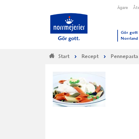
Ägare
Åte
Till N
Gör gott 
Norrland
Start
Recept
Pennepasta 