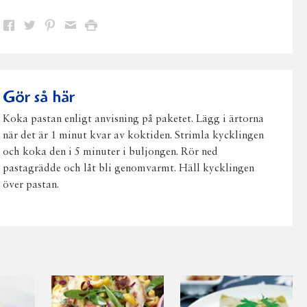
Dela
Dela
Dela
Dela
Skriv
på
på
på
via
ut
Facebook
Twitter
Pinterest
e-
post
Gör så här
Koka pastan enligt anvisning på paketet. Lägg i ärtorna
när det är 1 minut kvar av koktiden. Strimla kycklingen
och koka den i 5 minuter i buljongen. Rör ned
pastagrädde och låt bli genomvarmt. Häll kycklingen
över pastan.