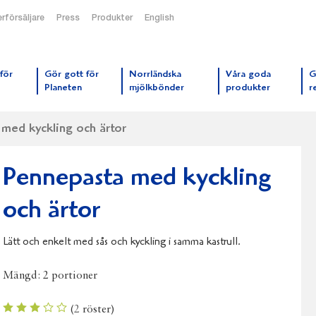
rförsäljare
Press
Produkter
English
orrmejerier startsida
för
Gör gott för
Norrländska
Våra goda
G
Planeten
mjölkbönder
produkter
r
med kyckling och ärtor
Pennepasta med kyckling
och ärtor
Lätt och enkelt med sås och kyckling i samma kastrull.
Mängd:
2 portioner
(
2
röster)