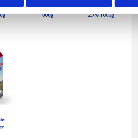
fil
Päronfil 2,7%
Skogsbärsfil
0g
1000g
2,7% 1000g
de
er