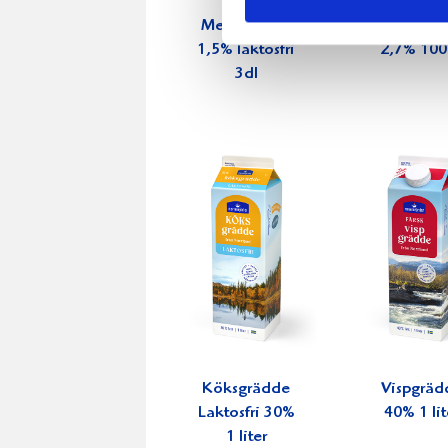
Mellanmjölk
Jordgubbs
1,5% laktosfri
2,7% 100
3dl
Köksgrädde
Vispgräd
Laktosfri 30%
40% 1 lit
1 liter