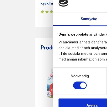
kycklingfilé
med
kycklingrör
Samtycke
Denna webbplats använder 
Vi använder enhetsidentifierar
Produkter i receptet:
sociala medier och analysera 
till de sociala medier och a
med annan information som du 
Samtyckesval
Nödvändig
Avvisa