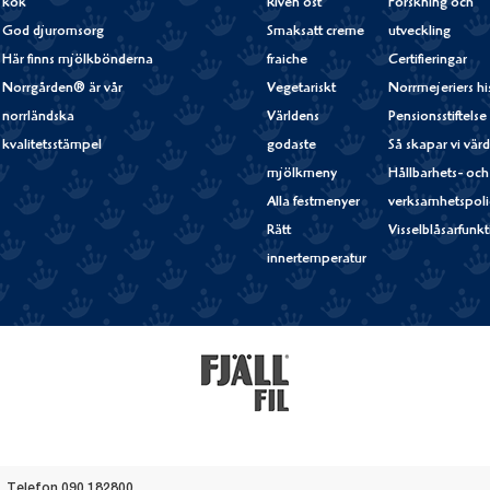
kök
Riven ost
Forskning och
God djuromsorg
Smaksatt creme
utveckling
Här finns mjölkbönderna
fraiche
Certifieringar
Norrgården® är vår
Vegetariskt
Norrmejeriers hi
norrländska
Världens
Pensionsstiftelse
kvalitetsstämpel
godaste
Så skapar vi vär
mjölkmeny
Hållbarhets- och
Alla festmenyer
verksamhetspoli
Rätt
Visselblåsarfunk
innertemperatur
Fjällfil
Telefon
090 182800