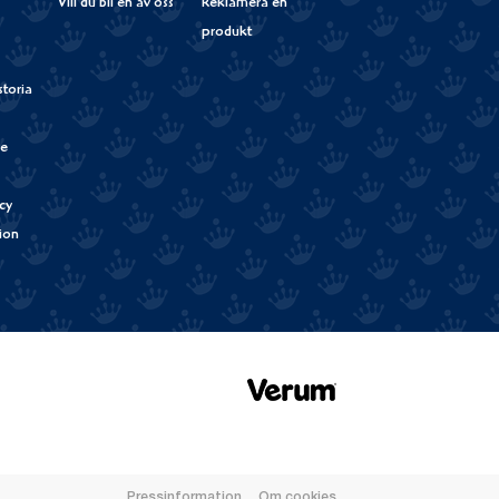
Vill du bli en av oss
Reklamera en
produkt
storia
de
cy
tion
Verum
Pressinformation
Om cookies