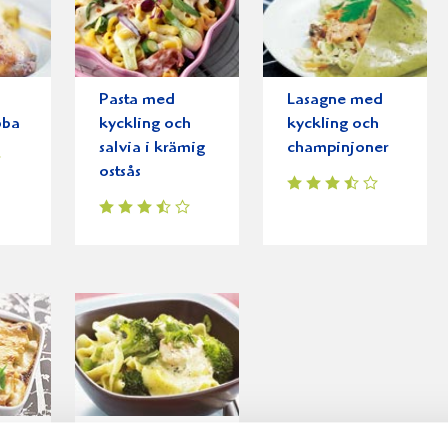
Pasta med
Lasagne med
bba
kyckling och
kyckling och
salvia i krämig
champinjoner
ostsås
ylld
Pastapesto med