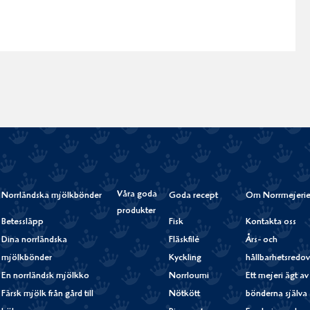
Våra goda
Norrländska mjölkbönder
Goda recept
Om Norrmejerie
produkter
Betessläpp
Fisk
Kontakta oss
Dina norrländska
Fläskfilé
Års- och
mjölkbönder
Kyckling
hållbarhetsredov
En norrländsk mjölkko
Norrloumi
Ett mejeri ägt av
Färsk mjölk från gård till
Nötkött
bönderna själva