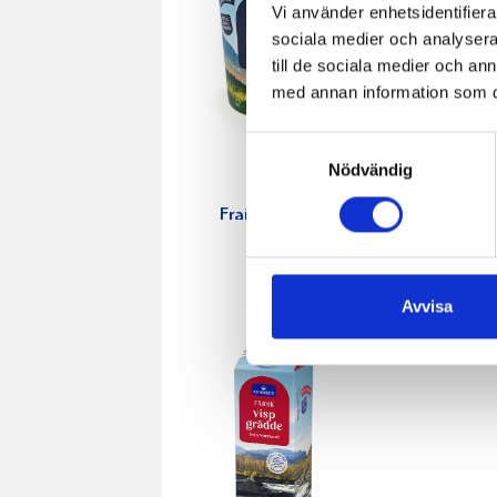
Vi använder enhetsidentifierar
sociala medier och analysera 
till de sociala medier och a
med annan information som du 
Samtyckesval
Nödvändig
Crème
Crème
Fraichen 34%
Fraichen 
500g
200g
Avvisa