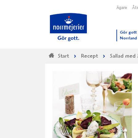
Ägare
Åte
Till N
Gör gott 
Norrland
Start
Recept
Sallad med 