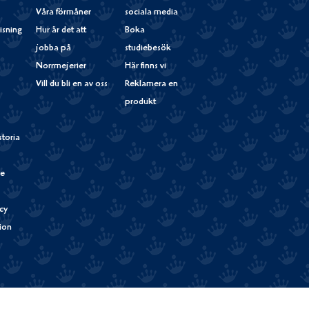
Våra förmåner
sociala media
isning
Hur är det att
Boka
jobba på
studiebesök
Norrmejerier
Här finns vi
Vill du bli en av oss
Reklamera en
produkt
storia
de
cy
tion
Verum