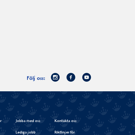
Norrmejerier
Facebook
Youtube
Följ oss:
på
Instagram
r
Jobba med oss
Kontakta oss
Lediga jobb
Riktlinjer för