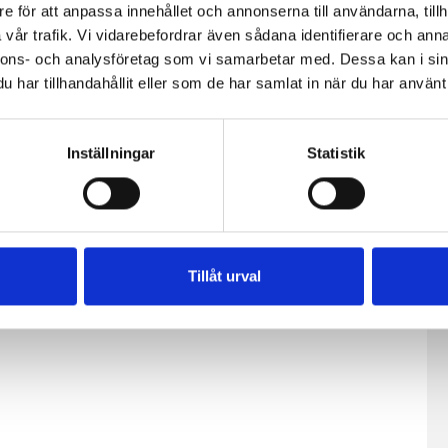
e för att anpassa innehållet och annonserna till användarna, tillh
vår trafik. Vi vidarebefordrar även sådana identifierare och anna
nnons- och analysföretag som vi samarbetar med. Dessa kan i sin
har tillhandahållit eller som de har samlat in när du har använt 
Inställningar
Statistik
Lätt Crème
Köksgrädde
34%
Fraichen 13%
Laktosfri 30%
500g
1 liter
Tillåt urval