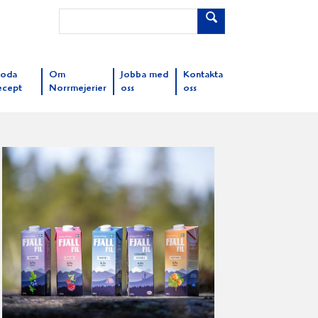
oda
Om
Jobba med
Kontakta
ecept
Norrmejerier
oss
oss