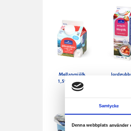
Mellanmjölk
Jordgubbs
1,5% laktosfri
2,7% 100
3dl
Samtycke
Denna webbplats använder 