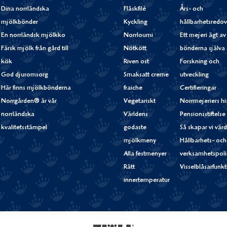
Dina norrländska
Fläskfilé
Års- och
mjölkbönder
Kyckling
hållbarhetsredov
En norrländsk mjölkko
Norrloumi
Ett mejeri ägt av
Färsk mjölk från gård till
Nötkött
bönderna själva
kök
Riven ost
Forskning och
God djuromsorg
Smaksatt creme
utveckling
Här finns mjölkbönderna
fraiche
Certifieringar
Norrgården® är vår
Vegetariskt
Norrmejeriers hi
norrländska
Världens
Pensionsstiftelse
kvalitetsstämpel
godaste
Så skapar vi vär
mjölkmeny
Hållbarhets- och
Alla festmenyer
verksamhetspoli
Rätt
Visselblåsarfunk
innertemperatur
Fjällfil