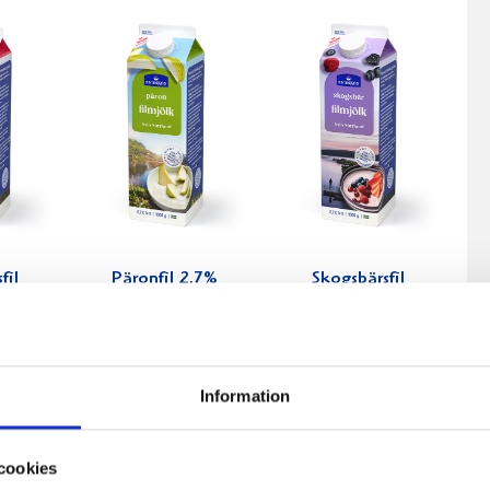
fil
Päronfil 2,7%
Skogsbärsfil
0g
1000g
2,7% 1000g
Information
cookies