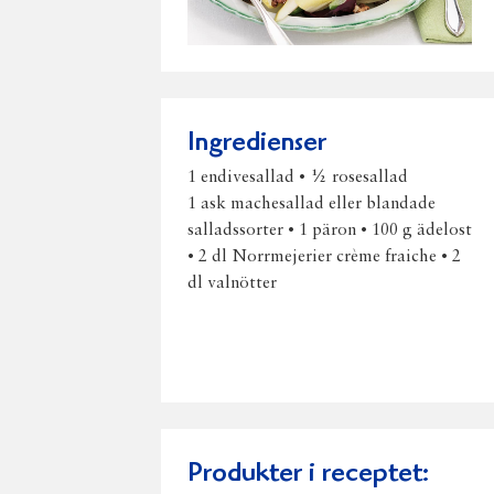
Ingredienser
1 endivesallad • ½ rosesallad
1 ask machesallad eller blandade
salladssorter • 1 päron • 100 g ädelost
• 2 dl Norrmejerier crème fraiche • 2
dl valnötter
Produkter i receptet: