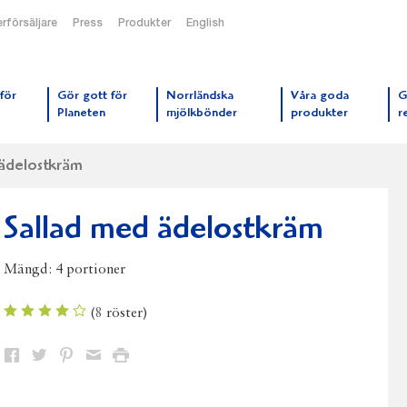
rförsäljare
Press
Produkter
English
orrmejerier startsida
för
Gör gott för
Norrländska
Våra goda
G
Planeten
mjölkbönder
produkter
r
ädelostkräm
Sallad med ädelostkräm
Mängd:
4 portioner
(
8
röster)
Dela
Dela
Dela
Dela
Skriv
på
på
på
via
ut
Facebook
Twitter
Pinterest
e-