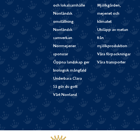
och lokalsamhälle
Mjölkgården,
Norrländsk
mejeriet och
omställning
klimatet
Norrländsk
Utsläpp av metan
samverkan
från
Norrmejerier
mjölkproduktion
sponsrar
Våra förpackningar
Öppna landskap ger
Våra transporter
biologisk mångfald
Underbara Clara
Så gör du gott
Vårt Norrland
Västerbottensost