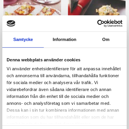
Samtycke
Information
Om
Ägg- och
Parmesankex med
ansjovisröra på
laxröra
Denna webbplats använder cookies
knäcke
Vi använder enhetsidentifierare för att anpassa innehållet
och annonserna till användarna, tillhandahålla funktioner
för sociala medier och analysera vår trafik. Vi
vidarebefordrar även sådana identifierare och annan
information från din enhet till de sociala medier och
annons- och analysföretag som vi samarbetar med.
Produkter i receptet:
Dessa kan i sin tur kombinera informationen med annan
information som du har tillhandahållit eller som de har
samlat in när du har använt deras tjänster.