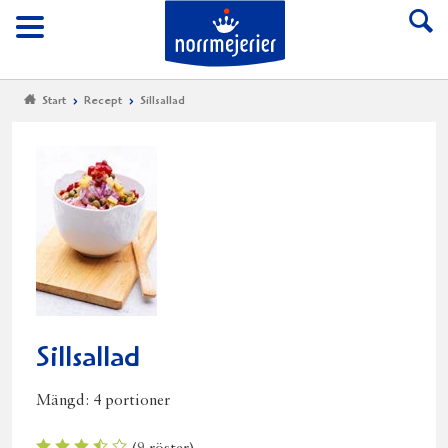
Till Norrmejerier start
Meny
Start
Recept
Sillsallad
Sillsallad
Mängd:
4 portioner