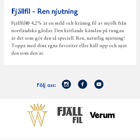
Fjällfil - Ren njutning
Fjällfil® 4,2% är en mild och krämig fil av mjölk från
norrländska gårdar. Den kittlande känslan på tungan
är det som gör den så speciell. Ren, naturlig njutning!
Toppa med dina egna favoriter eller häll upp och njut
den som den är.
Norrmejerier
Facebook
Youtube
Följ oss:
på
Instagram
Västerbottensost
Fjällfil
Verum
Start
Gör gott för
Gör gott för
Norrländska
Våra
Goda 
Norrland
Planeten
mjölkbönder
goda
Fisk
produkter