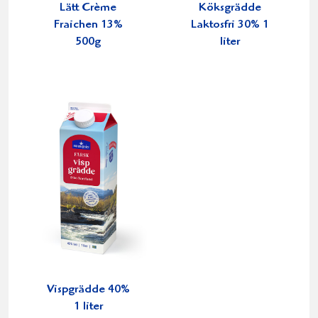
Lätt Crème
Köksgrädde
Fraichen 13%
Laktosfri 30% 1
500g
liter
Vispgrädde 40%
1 liter