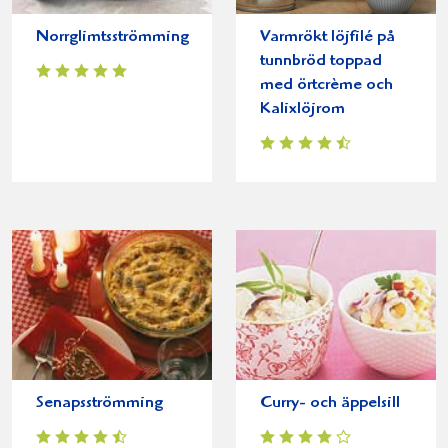
Norrglimtsströmming
Varmrökt löjfilé på
tunnbröd toppad
med örtcrème och
Kalixlöjrom
Senapsströmming
Curry- och äppelsill