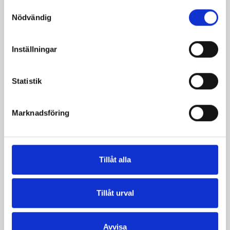
Samtyckesval
Nödvändig
Inställningar
Statistik
Marknadsföring
Mellanmjölk
Jordgubbsfil 2,7%
1,5% laktosfri 3dl
1000g
Tillåt alla
Tillåt urval
Avvisa