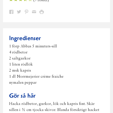
(
9
röster)
Dela
Dela
Dela
Dela
Skriv
på
på
på
via
ut
Facebook
Twitter
Pinterest
e-
post
Ingredienser
1 förp Abbas 5 minuters-sill
4 rödbetor
2 saltgurkor
1 liten rödlök
2 msk kapris
1 dl Norrmejerier crème fraiche
nymalen peppar
Gör så här
Hacka rödbetor, gurkor, lök och kapris fint. Skär
sillen i ½ cm tjocka skivor. Blanda försiktigt hacket