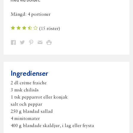
med vid bordet.
Mängd:
4 portioner
(
15
röster)
Dela
Dela
Dela
Dela
Skriv
på
på
på
via
ut
Facebook
Twitter
Pinterest
e-
post
Ingredienser
2 dl crème fraiche
3 msk chilisås
1 tsk pepparrot eller konjak
salt och peppar
250 g blandad sallad
4 minitomater
400 g blandade skaldjur, i lag eller frysta