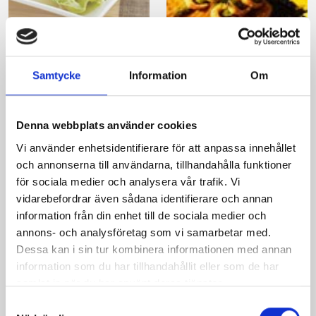
Rökta laxrulader
Ugnsbakad gravlax
med räkor
med romsås
Samtycke
Information
Om
Denna webbplats använder cookies
Vi använder enhetsidentifierare för att anpassa innehållet
och annonserna till användarna, tillhandahålla funktioner
för sociala medier och analysera vår trafik. Vi
vidarebefordrar även sådana identifierare och annan
information från din enhet till de sociala medier och
annons- och analysföretag som vi samarbetar med.
Dessa kan i sin tur kombinera informationen med annan
information som du har tillhandahållit eller som de har
Lyxig räksallad
samlat in när du har använt deras tjänster.
Samtyckesval