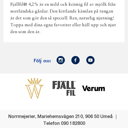
Fjällfil® 4,2% är en mild och krämig fil av mjölk från
norrländska gårdar. Den kittlande känslan på tungan
är det som gör den så speciell. Ren, naturlig njutning!
Toppa med dina egna favoriter eller häll upp och njut
den som den är.
Norrmejerier
Facebook
Youtube
Följ oss:
på
Instagram
Västerbottensost
Fjällfil
Verum
Start
Gör gott för
Gör gott för
Norrländska
Våra
Goda 
Norrland
Planeten
mjölkbönder
goda
Fisk
produkter
Levande
Matsvinn
Betessläpp
Fläskf
Norrmejerier
,
Mariehemsvägen 210
,
906 50
Umeå
landsbygd
Mjölkgården,
Dina
Kyckl
Telefon
090 182800
och
mejeriet och
norrländska