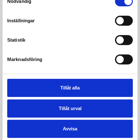
Nödvändig
Inställningar
Produkter i receptet:
Statistik
Marknadsföring
Tillåt alla
Tillåt urval
Crème Fraichen
Crème Fraichen
Avvisa
34% 500g
34% 200g