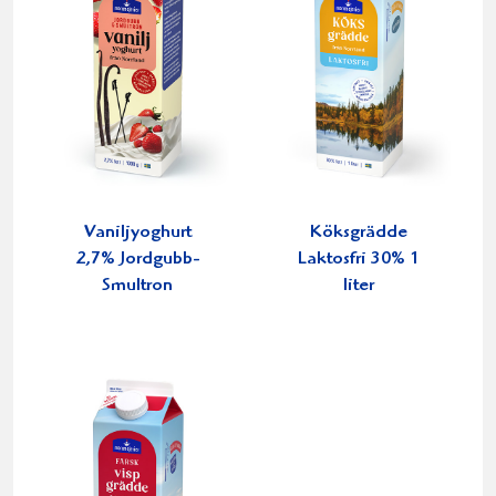
Vaniljyoghurt
Köksgrädde
2,7% Jordgubb-
Laktosfri 30% 1
Smultron
liter