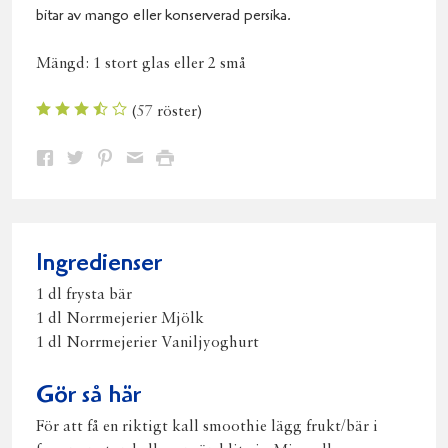
bitar av mango eller konserverad persika.
Mängd:
1 stort glas eller 2 små
(
57
röster)
Dela
Dela
Dela
Dela
Skriv
på
på
på
via
ut
Facebook
Twitter
Pinterest
e-
post
Ingredienser
1 dl frysta bär
1 dl Norrmejerier Mjölk
1 dl Norrmejerier Vaniljyoghurt
Gör så här
För att få en riktigt kall smoothie lägg frukt/bär i