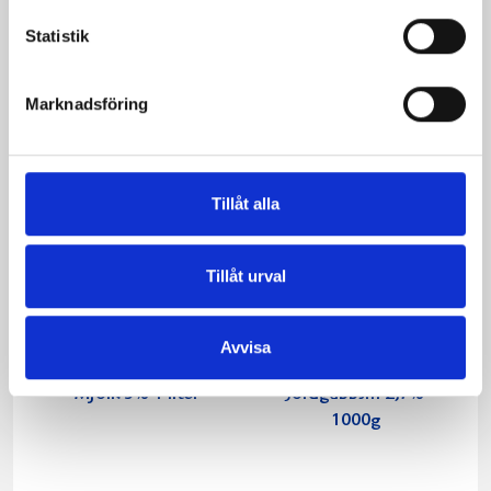
KRAV 1 liter
1,5% laktosfri 3dl
Statistik
Marknadsföring
Tillåt alla
Tillåt urval
Avvisa
Mjölk 3% 1 liter
Jordgubbsfil 2,7%
1000g