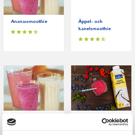
Ananassmoothie
Äppel- och
kanelsmoothie
Spirulinasmoothie
Laktosfri smoothie
på frysta bär