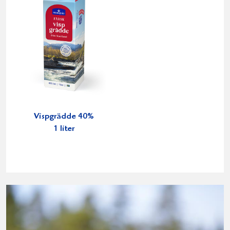
Vispgrädde 40%
1 liter