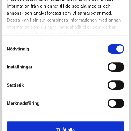
information från din enhet till de sociala medier och
annons- och analysföretag som vi samarbetar med.
Päronfil 2,7%
Skogsbärsfil 2,7%
Dessa kan i sin tur kombinera informationen med annan
1000g
1000g
information som du har tillhandahållit eller som de har
samlat in när du har använt deras tjänster.
Samtyckesval
Nödvändig
Inställningar
Statistik
Marknadsföring
Vispgrädden Eko
Köksgrädde
Tillåt alla