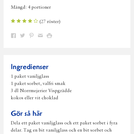
Mängd:
4 portioner
(
27
röster)
Dela
Dela
Dela
Dela
Skriv
på
på
på
via
ut
Facebook
Twitter
Pinterest
e-
post
Ingredienser
1 paket vaniljglass
1 paket sorbet, valfri smak
3 dl Norrmejerier Vispgrädde
kokos eller vit choklad
Gör så här
Dela ett paket vaniljglass och ett paket sorbet i fyra
delar. Tag en bit vaniljglass och en bit sorbet och