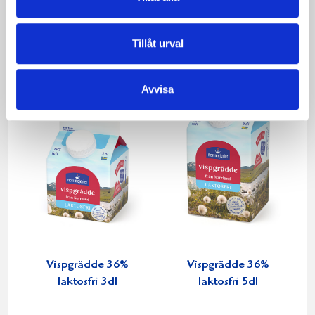
40% KRAV 1 liter
Laktosfri 30% 1
liter
Tillåt urval
Avvisa
Vispgrädde 36%
Vispgrädde 36%
laktosfri 3dl
laktosfri 5dl