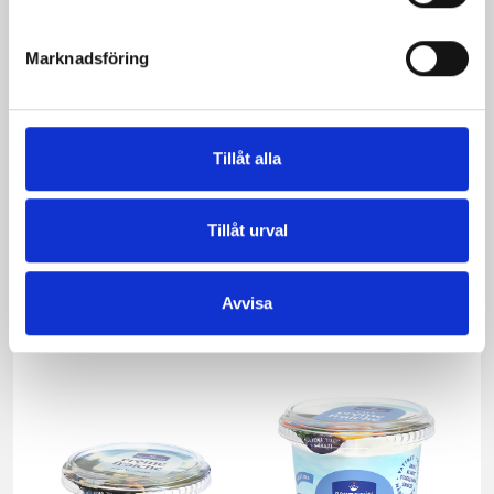
Marknadsföring
Tillåt alla
Tillåt urval
Smör Eko
Crème Fraichen
normalsaltat
34% 500g
Avvisa
KRAV 500g