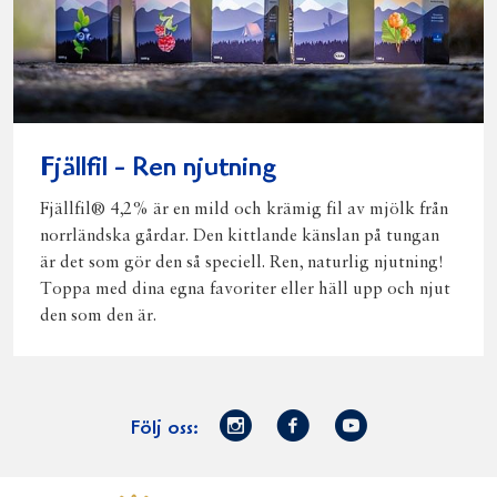
Fjällfil - Ren njutning
Fjällfil® 4,2% är en mild och krämig fil av mjölk från
norrländska gårdar. Den kittlande känslan på tungan
är det som gör den så speciell. Ren, naturlig njutning!
Toppa med dina egna favoriter eller häll upp och njut
den som den är.
Norrmejerier
Facebook
Youtube
Följ oss:
på
Instagram