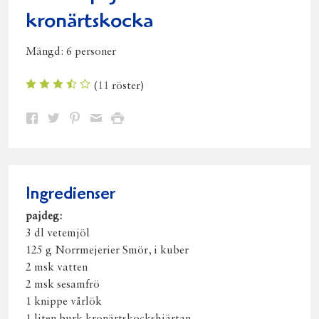
kronärtskocka
Mängd:
6 personer
(
11
röster)
Dela
Dela
Dela
Dela
Skriv
på
på
på
via
ut
Facebook
Twitter
Pinterest
e-
post
Ingredienser
pajdeg:
3 dl vetemjöl
125 g Norrmejerier Smör, i kuber
2 msk vatten
2 msk sesamfrö
1 knippe vårlök
1 liten burk kronärtskockshjärtan