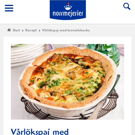
Till Norrmejerier start
Meny
Start
Recept
Vårlökspaj med kronärtskocka
Vårlökspaj med