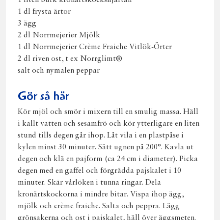
1 dl frysta ärtor
3 ägg
2 dl Norrmejerier Mjölk
1 dl Norrmejerier Crème Fraiche Vitlök-Örter
2 dl riven ost, t ex Norrglimt®
salt och nymalen peppar
Gör så här
Kör mjöl och smör i mixern till en smulig massa. Häll
i kallt vatten och sesamfrö och kör ytterligare en liten
stund tills degen går ihop. Låt vila i en plastpåse i
kylen minst 30 minuter. Sätt ugnen på 200°. Kavla ut
degen och klä en pajform (ca 24 cm i diameter). Picka
degen med en gaffel och förgrädda pajskalet i 10
minuter. Skär vårlöken i tunna ringar. Dela
kronärtskockorna i mindre bitar. Vispa ihop ägg,
mjölk och crème fraiche. Salta och peppra. Lägg
grönsakerna och ost i pajskalet, häll över äggsmeten.