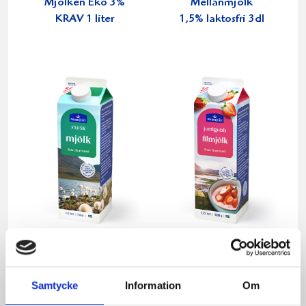
Mjölken Eko 3%
Mellanmjölk
KRAV 1 liter
1,5% laktosfri 3dl
Mjölk 3% 1 liter
Jordgubbsfil 2,7%
1000g
Samtycke
Information
Om