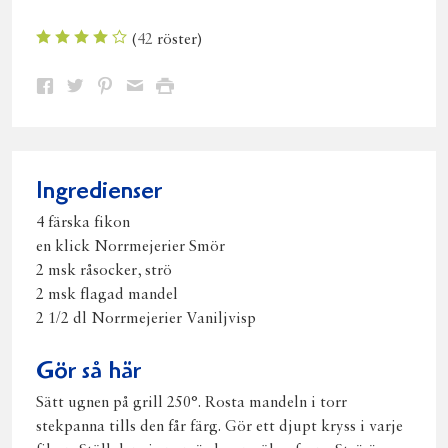
(
42
röster)
Dela
Dela
Dela
Dela
Skriv
på
på
på
via
ut
Facebook
Twitter
Pinterest
e-
post
Ingredienser
4 färska fikon
en klick Norrmejerier Smör
2 msk råsocker, strö
2 msk flagad mandel
2 1/2 dl Norrmejerier Vaniljvisp
Gör så här
Sätt ugnen på grill 250°. Rosta mandeln i torr
stekpanna tills den får färg. Gör ett djupt kryss i varje