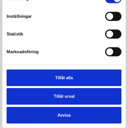
Päronfil 2,7%
Skogsbärsfil 2,7%
1000g
1000g
Inställningar
Statistik
Marknadsföring
Tillåt alla
Tillåt urval
Smör Eko
Köksgrädde
Avvisa
normalsaltat
Laktosfri 30% 1
KRAV 500g
liter