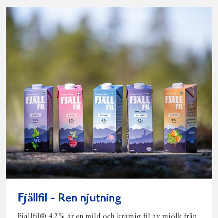
Fjällfil - Ren njutning
Fjällfil® 4,2% är en mild och krämig fil av mjölk från