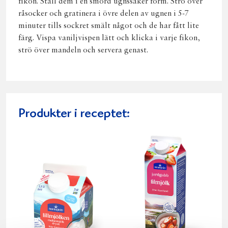
fikon. Ställ dem i en smörd ugnssäker form. Strö över
råsocker och gratinera i övre delen av ugnen i 5-7
minuter tills sockret smält något och de har fått lite
färg. Vispa vaniljvispen lätt och klicka i varje fikon,
strö över mandeln och servera genast.
Produkter i receptet: