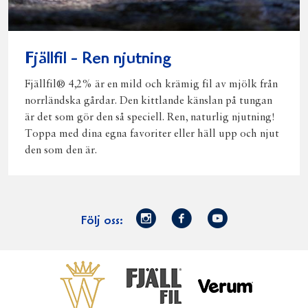
Fjällfil - Ren njutning
Fjällfil® 4,2% är en mild och krämig fil av mjölk från
norrländska gårdar. Den kittlande känslan på tungan
är det som gör den så speciell. Ren, naturlig njutning!
Toppa med dina egna favoriter eller häll upp och njut
den som den är.
Norrmejerier
Facebook
Youtube
Följ oss:
på
Instagram
Västerbottensost
Fjällfil
Verum
Start
Gör gott för
Gör gott för
Norrländska
Våra
Goda 