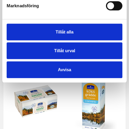
Marknadsföring
Tillåt alla
Verum® filmjölk
Verum® filmjölk
4% Naturell
0,5% Naturell
1000g
1000g
Tillåt urval
Avvisa