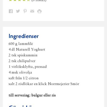
(
6
röster)
Dela
Dela
Dela
Dela
Skriv
på
på
på
via
ut
Facebook
Twitter
Pinterest
e-
post
Ingredienser
600 g lammfilé
4 dl Naturell Yoghurt
2 tsk spiskummin
2 tsk chilipulver
1 vitlöksklyfta, pressad
4 msk olivolja
saft från 1/2 citron
salt 2 rödlökar en klick Norrmejerier Smör
till servering: bulgur eller ris