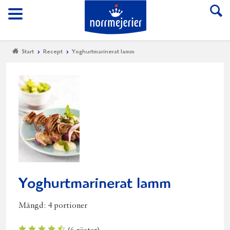
Till Norrmejerier start
Meny
Start
Recept
Yoghurtmarinerat lamm
Yoghurtmarinerat lamm
Mängd:
4 portioner