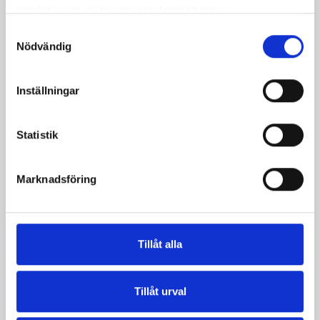
samlat in när du har använt deras tjänster.
Samtyckesval
Nödvändig
Inställningar
Statistik
Mellanmjölk
Jordgubbsfil 2,7%
1,5% laktosfri 3dl
1000g
Marknadsföring
Tillåt alla
Tillåt urval