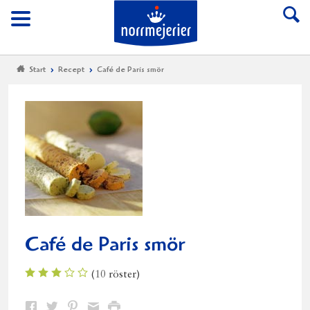
Till Norrmejerier start
Meny
Start
Recept
Café de Paris smör
Café de Paris smör
(
10
röster)
Dela
Dela
Dela
Dela
Skriv