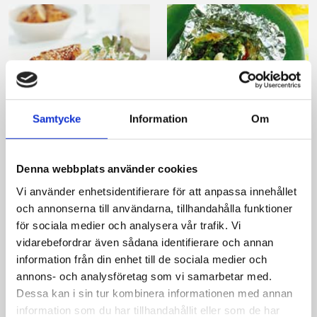
Samtycke
Information
Om
Sommarpasta med
Fiskpaket med
kyckling
senapscrème
Denna webbplats använder cookies
Vi använder enhetsidentifierare för att anpassa innehållet
och annonserna till användarna, tillhandahålla funktioner
för sociala medier och analysera vår trafik. Vi
vidarebefordrar även sådana identifierare och annan
Produkter i receptet:
information från din enhet till de sociala medier och
annons- och analysföretag som vi samarbetar med.
Dessa kan i sin tur kombinera informationen med annan
information som du har tillhandahållit eller som de har