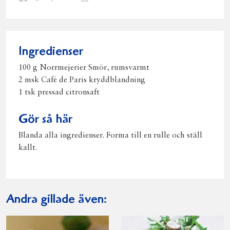
på
på
på
via
ut
Facebook
Twitter
Pinterest
e-
post
Ingredienser
100 g Norrmejerier Smör, rumsvarmt
2 msk Café de Paris kryddblandning
1 tsk pressad citronsaft
Gör så här
Blanda alla ingredienser. Forma till en rulle och ställ
kallt.
Andra gillade även: