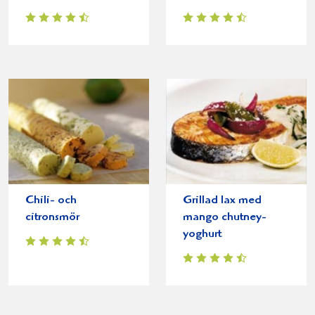
Chili- och
Grillad lax med
citronsmör
mango chutney-
yoghurt