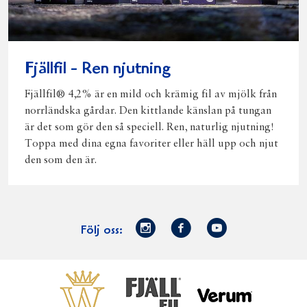
Fjällfil - Ren njutning
Fjällfil® 4,2% är en mild och krämig fil av mjölk från
norrländska gårdar. Den kittlande känslan på tungan
är det som gör den så speciell. Ren, naturlig njutning!
Toppa med dina egna favoriter eller häll upp och njut
den som den är.
Norrmejerier
Facebook
Youtube
Följ oss:
på
Instagram
Västerbottensost
Fjällfil
Verum
Start