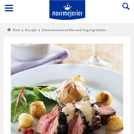
Till Norrmejerier start
Meny
Start
Recept
Enbärsmarinerad filé med lingongräddsås