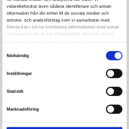
vidarebefordrar även sådana identifierare och annan
information från din enhet till de sociala medier och
annons- och analysföretag som vi samarbetar med.
Dessa kan i sin tur kombinera informationen med annan
information som du har tillhandahållit eller som de har
samlat in när du har använt deras tjänster.
Mellanmjölk
Jordgubbsfil 2,7%
Samtyckesval
1,5% laktosfri 3dl
1000g
Nödvändig
Inställningar
Statistik
Marknadsföring