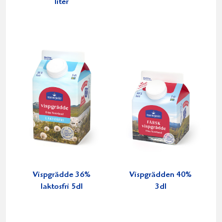
liter
Vispgrädde 36%
Vispgrädden 40%
laktosfri 5dl
3dl