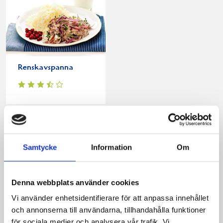
Renskavspanna
Produkter i receptet:
Samtycke
Information
Om
Denna webbplats använder cookies
Vi använder enhetsidentifierare för att anpassa innehållet
och annonserna till användarna, tillhandahålla funktioner
för sociala medier och analysera vår trafik. Vi