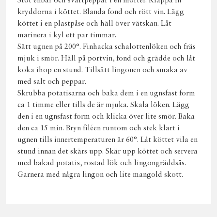
Stöt enbär och svartpeppar i en mortel. Klappa in
kryddorna i köttet. Blanda fond och rött vin. Lägg
köttet i en plastpåse och häll över vätskan. Låt
marinera i kyl ett par timmar.
Sätt ugnen på 200°. Finhacka schalottenlöken och fräs
mjuk i smör. Häll på portvin, fond och grädde och låt
koka ihop en stund. Tillsätt lingonen och smaka av
med salt och peppar.
Skrubba potatisarna och baka dem i en ugnsfast form
ca 1 timme eller tills de är mjuka. Skala löken. Lägg
den i en ugnsfast form och klicka över lite smör. Baka
den ca 15 min. Bryn filéen runtom och stek klart i
ugnen tills innertemperaturen är 60°. Låt köttet vila en
stund innan det skärs upp. Skär upp köttet och servera
med bakad potatis, rostad lök och lingongräddsås.
Garnera med några lingon och lite mangold skott.