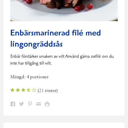
Enbärsmarinerad filé med
lingongräddsås
Enbär förstärker smaken av vilt Använd gärna oxfilé om du
inte har tillgång till vilt.
Mängd:
4 portioner
(
21
röster)
Dela
Dela
Dela
Dela
Skriv
på
på
på
via
ut
Facebook
Twitter
Pinterest
e-
post