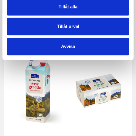
Tillåt alla
Päronfil 2,7%
Skogsbärsfil 2,7%
Tillåt urval
1000g
1000g
Avvisa