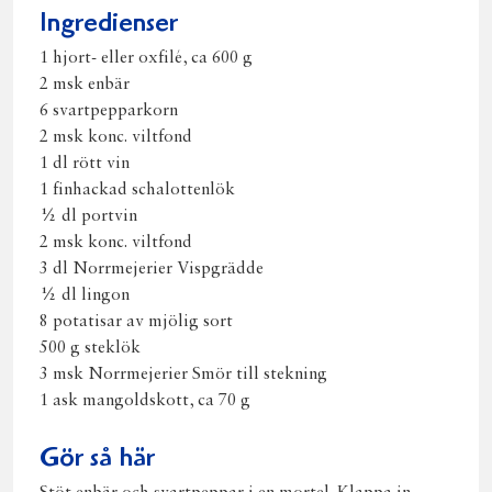
Ingredienser
1 hjort- eller oxfilé, ca 600 g
2 msk enbär
6 svartpepparkorn
2 msk konc. viltfond
1 dl rött vin
1 finhackad schalottenlök
½ dl portvin
2 msk konc. viltfond
3 dl Norrmejerier Vispgrädde
½ dl lingon
8 potatisar av mjölig sort
500 g steklök
3 msk Norrmejerier Smör till stekning
1 ask mangoldskott, ca 70 g
Gör så här