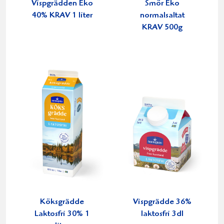
Vispgrädden Eko
Smör Eko
40% KRAV 1 liter
normalsaltat
KRAV 500g
Köksgrädde
Vispgrädde 36%
Laktosfri 30% 1
laktosfri 3dl