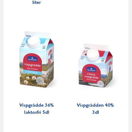
liter
Vispgrädde 36%
Vispgrädden 40%
laktosfri 5dl
3dl