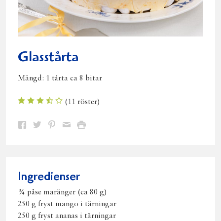
Glasstårta
Mängd:
1 tårta ca 8 bitar
(
11
röster)
Dela
Dela
Dela
Dela
Skriv
på
på
på
via
ut
Facebook
Twitter
Pinterest
e-
post
Ingredienser
¾ påse maränger (ca 80 g)
250 g fryst mango i tärningar
250 g fryst ananas i tärningar