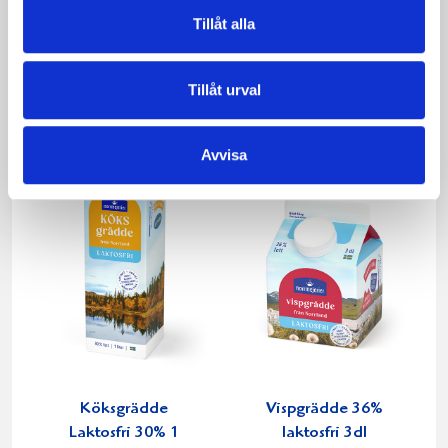
Tillåt alla
Matyoghurten
Vispgrädden Eko
10% 200g
40% KRAV 1 liter
Tillåt urval
Avvisa
Köksgrädde
Vispgrädde 36%
Laktosfri 30% 1
laktosfri 3dl