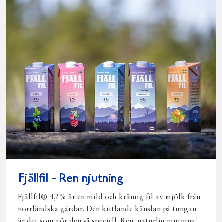
Fjällfil - Ren njutning
Fjällfil® 4,2% är en mild och krämig fil av mjölk från
norrländska gårdar. Den kittlande känslan på tungan
är det som gör den så speciell. Ren, naturlig njutning!