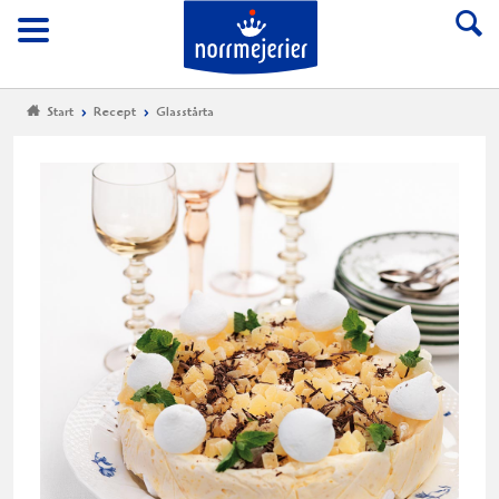
Till Norrmejerier start
Meny
Start
Recept
Glasstårta