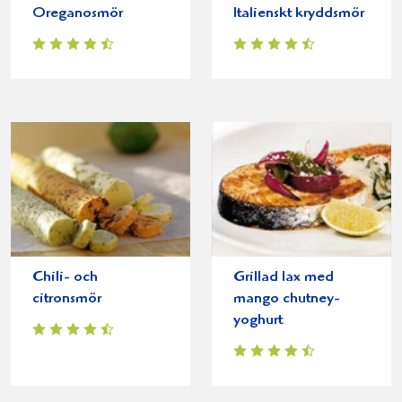
Oreganosmör
Italienskt kryddsmör
Chili- och
Grillad lax med
citronsmör
mango chutney-
yoghurt