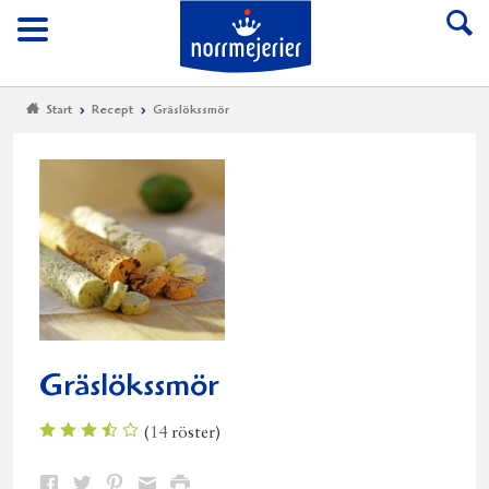
Till Norrmejerier start
Meny
Start
Recept
Gräslökssmör
Gräslökssmör
(
14
röster)
Dela
Dela
Dela
Dela
Skriv