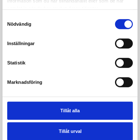
information som du har tillhandahållit eller som de har
samlat in när du har använt deras tjänster.
Samtyckesval
Nödvändig
Inställningar
Statistik
Mellanmjölk
Jordgubbsfil 2,7%
Marknadsföring
1,5% laktosfri 3dl
1000g
Tillåt alla
Tillåt urval