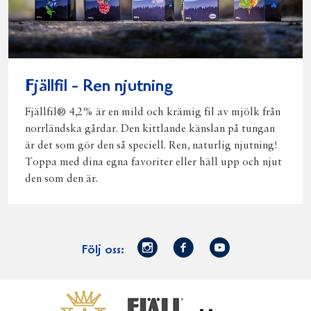
Fjällfil - Ren njutning
Fjällfil® 4,2% är en mild och krämig fil av mjölk från
norrländska gårdar. Den kittlande känslan på tungan
är det som gör den så speciell. Ren, naturlig njutning!
Toppa med dina egna favoriter eller häll upp och njut
den som den är.
Norrmejerier
Facebook
Youtube
Följ oss:
på
Instagram
Västerbottensost
Fjällfil
Verum
Start