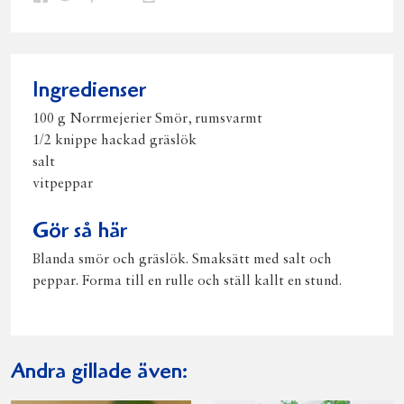
på
på
på
via
ut
Facebook
Twitter
Pinterest
e-
post
Ingredienser
100 g Norrmejerier Smör, rumsvarmt
1/2 knippe hackad gräslök
salt
vitpeppar
Gör så här
Blanda smör och gräslök. Smaksätt med salt och
peppar. Forma till en rulle och ställ kallt en stund.
Andra gillade även: