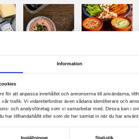
st®
Kall BBQ-sås
Räk- och
at
grönsaksfat
Information
med dippsåser
cookies
e för att anpassa innehållet och annonserna till användarna, tillh
vår trafik. Vi vidarebefordrar även sådana identifierare och anna
nnons- och analysföretag som vi samarbetar med. Dessa kan i sin
har tillhandahållit eller som de har samlat in när du har använt 
Inställningar
Statistik