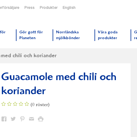
rförsäljare
Press
Produkter
English
orrmejerier startsida
för
Gör gott för
Norrländska
Våra goda
G
Planeten
mjölkbönder
produkter
r
med chili och koriander
Guacamole med chili och
koriander
(
0
röster)
Dela
Dela
Dela
Dela
Skriv
på
på
på
via
ut
Facebook
Twitter
Pinterest
e-