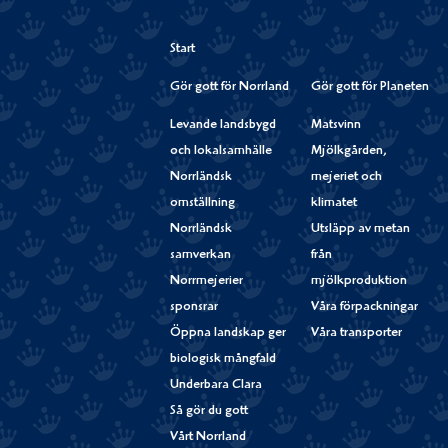
Start
Gör gott för Norrland
Gör gott för Planeten
Levande landsbygd
Matsvinn
och lokalsamhälle
Mjölkgården,
Norrländsk
mejeriet och
omställning
klimatet
Norrländsk
Utsläpp av metan
samverkan
från
Norrmejerier
mjölkproduktion
sponsrar
Våra förpackningar
Öppna landskap ger
Våra transporter
biologisk mångfald
Underbara Clara
Så gör du gott
Vårt Norrland