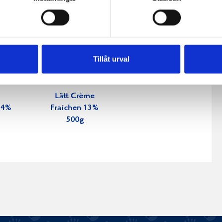
Tillåt urval
Lätt Crème
34%
Fraichen 13%
500g