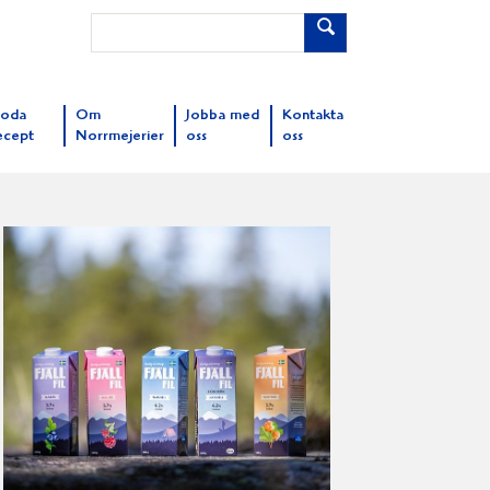
oda
Om
Jobba med
Kontakta
ecept
Norrmejerier
oss
oss