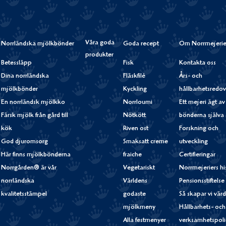
Våra goda
Norrländska mjölkbönder
Goda recept
Om Norrmejerie
produkter
Betessläpp
Fisk
Kontakta oss
Dina norrländska
Fläskfilé
Års- och
mjölkbönder
Kyckling
hållbarhetsredov
En norrländsk mjölkko
Norrloumi
Ett mejeri ägt av
Färsk mjölk från gård till
Nötkött
bönderna själva
kök
Riven ost
Forskning och
God djuromsorg
Smaksatt creme
utveckling
Här finns mjölkbönderna
fraiche
Certifieringar
Norrgården® är vår
Vegetariskt
Norrmejeriers hi
norrländska
Världens
Pensionsstiftelse
kvalitetsstämpel
godaste
Så skapar vi vär
mjölkmeny
Hållbarhets- och
Alla festmenyer
verksamhetspoli