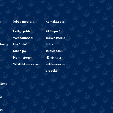
Instagram
r
Jobba med oss
Kontakta oss
Lediga jobb
Riktlinjer för
Våra förmåner
sociala media
isning
Hur är det att
Boka
jobba på
studiebesök
Norrmejerier
Här finns vi
Vill du bli en av oss
Reklamera en
produkt
storia
de
cy