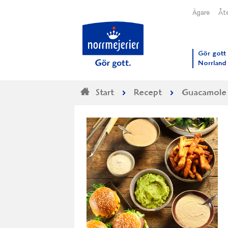
Ägare
Åte
Till N
Gör gott 
Norrland
Start
Recept
Guacamole 