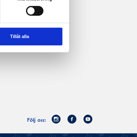
Tillåt alla
Norrmejerier
Facebook
Youtube
Följ oss:
på