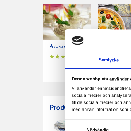
Avokadokräm
Paj med Prä
fetaost spen
Samtycke
och tomat
Denna webbplats använder 
Vi använder enhetsidentifierar
sociala medier och analysera 
till de sociala medier och a
Produkter i receptet:
med annan information som du 
Samtyckesval
Nödvändig