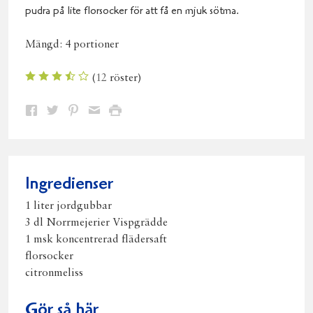
pudra på lite florsocker för att få en mjuk sötma.
Mängd:
4 portioner
(
12
röster)
Dela
Dela
Dela
Dela
Skriv
på
på
på
via
ut
Facebook
Twitter
Pinterest
e-
post
Ingredienser
1 liter jordgubbar
3 dl Norrmejerier Vispgrädde
1 msk koncentrerad flädersaft
florsocker
citronmeliss
Gör så här