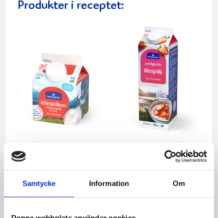
Produkter i receptet:
Mellanmjölk
Jordgubbsfil 2,7%
1,5% laktosfri 3dl
1000g
Samtycke
Information
Om
Denna webbplats använder cookies