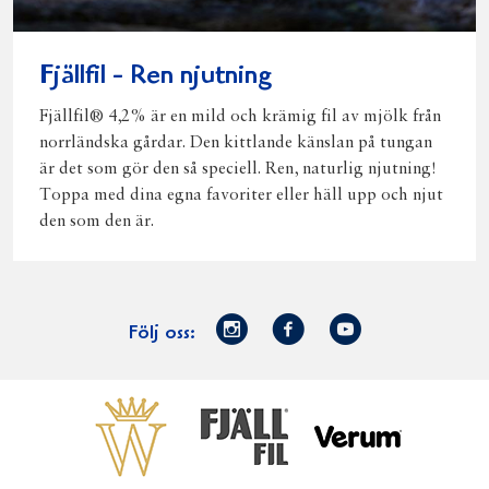
Fjällfil - Ren njutning
Fjällfil® 4,2% är en mild och krämig fil av mjölk från
norrländska gårdar. Den kittlande känslan på tungan
är det som gör den så speciell. Ren, naturlig njutning!
Toppa med dina egna favoriter eller häll upp och njut
den som den är.
Norrmejerier
Facebook
Youtube
Följ oss:
på
Instagram
Västerbottensost
Fjällfil
Verum
Start
Gör gott för
Gör gott för
Norrländska
Våra
Goda 
Norrland
Planeten
mjölkbönder
goda