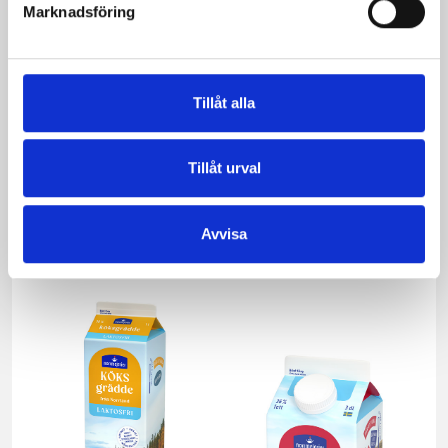
Marknadsföring
Tillåt alla
Tillåt urval
Verum® filmjölk
Vispgrädden Eko
3,5% Jordgubb-
40% KRAV 1 liter
Smultron 1000g
Avvisa