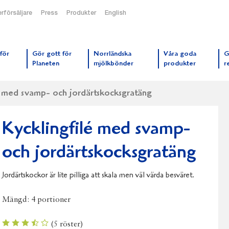
rförsäljare
Press
Produkter
English
orrmejerier startsida
för
Gör gott för
Norrländska
Våra goda
G
Planeten
mjölkbönder
produkter
r
é med svamp- och jordärtskocksgratäng
Kycklingfilé med svamp-
och jordärtskocksgratäng
Jordärtskockor är lite pilliga att skala men väl värda besväret.
Mängd:
4 portioner
(
5
röster)