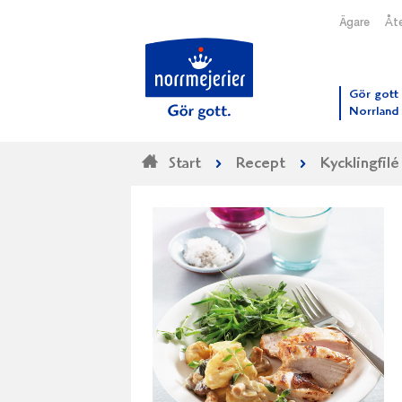
Ägare
Åte
Till N
Gör gott 
Norrland
Start
Recept
Kycklingfil