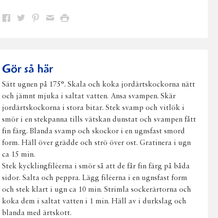
Dela
Dela
Dela
Dela
Skriv
på
på
på
via
ut
Facebook
Twitter
Pinterest
e-
post
Gör så här
Sätt ugnen på 175°. Skala och koka jordärtskockorna nätt
och jämnt mjuka i saltat vatten. Ansa svampen. Skär
jordärtskockorna i stora bitar. Stek svamp och vitlök i
smör i en stekpanna tills vätskan dunstat och svampen fått
fin färg. Blanda svamp och skockor i en ugnsfast smord
form. Häll över grädde och strö över ost. Gratinera i ugn
ca 15 min.
Stek kycklingfiléerna i smör så att de får fin färg på båda
sidor. Salta och peppra. Lägg filéerna i en ugnsfast form
och stek klart i ugn ca 10 min. Strimla sockerärtorna och
koka dem i saltat vatten i 1 min. Häll av i durkslag och
blanda med ärtskott.