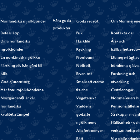
Våra goda
Norrländska mjölkbönder
Goda recept
Om Norrmejerie
produkter
Betessläpp
Fisk
Kontakta oss
Dina norrländska
Fläskfilé
Års- och
mjölkbönder
Kyckling
hållbarhetsredov
En norrländsk mjölkko
Norrloumi
Ett mejeri ägt av
Färsk mjölk från gård till
Nötkött
bönderna själva
kök
Riven ost
Forskning och
God djuromsorg
Smaksatt creme
utveckling
Här finns mjölkbönderna
fraiche
Certifieringar
Norrgården® är vår
Vegetariskt
Norrmejeriers hi
norrländska
Världens
Pensionsstiftelse
kvalitetsstämpel
godaste
Så skapar vi vär
mjölkmeny
Hållbarhets- och
Alla festmenyer
verksamhetspoli
Rätt
Visselblåsarfunk