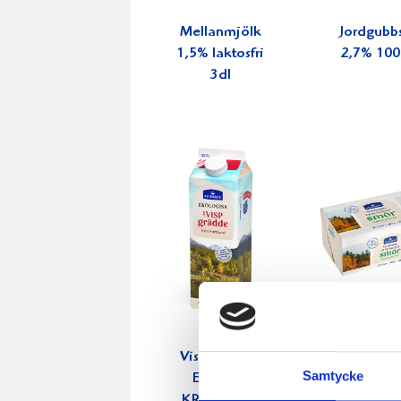
Mellanmjölk
Jordgubbs
1,5% laktosfri
2,7% 100
3dl
Vispgrädden
Smör E
Samtycke
Eko 40%
normalsal
KRAV 1 liter
KRAV 50