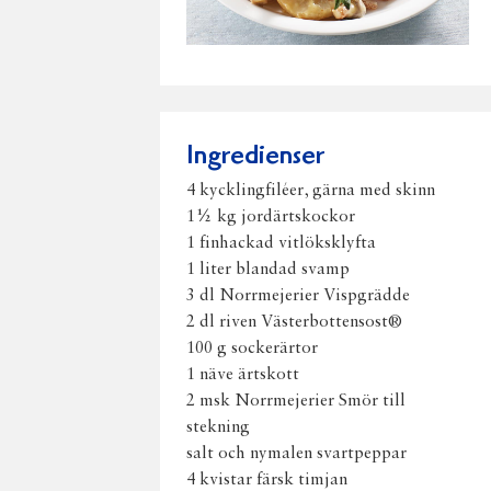
Ingredienser
4 kycklingfiléer, gärna med skinn
1½ kg jordärtskockor
1 finhackad vitlöksklyfta
1 liter blandad svamp
3 dl Norrmejerier Vispgrädde
2 dl riven Västerbottensost®
100 g sockerärtor
1 näve ärtskott
2 msk Norrmejerier Smör till
stekning
salt och nymalen svartpeppar
4 kvistar färsk timjan