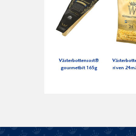
Västerbottensost®
Västerbott
gourmetbit 165g
riven 24m