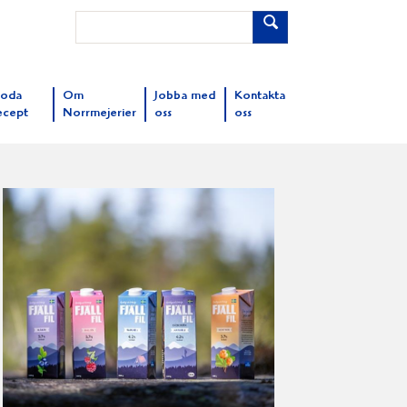
oda
Om
Jobba med
Kontakta
ecept
Norrmejerier
oss
oss