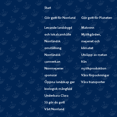
Start
Gör gott för Norrland
Gör gott för Planeten
Levande landsbygd
Matsvinn
och lokalsamhälle
Mjölkgården,
Norrländsk
mejeriet och
omställning
klimatet
Norrländsk
Utsläpp av metan
samverkan
från
Norrmejerier
mjölkproduktion
sponsrar
Våra förpackningar
Öppna landskap ger
Våra transporter
biologisk mångfald
Underbara Clara
Så gör du gott
Vårt Norrland