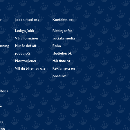
r
Jobba med oss
Kontakta oss
Lediga jobb
Riktlinjer för
Våra förmåner
sociala media
isning
Hur är det att
Boka
jobba på
studiebesök
Norrmejerier
Här finns vi
Vill du bli en av oss
Reklamera en
produkt
storia
de
cy
tion