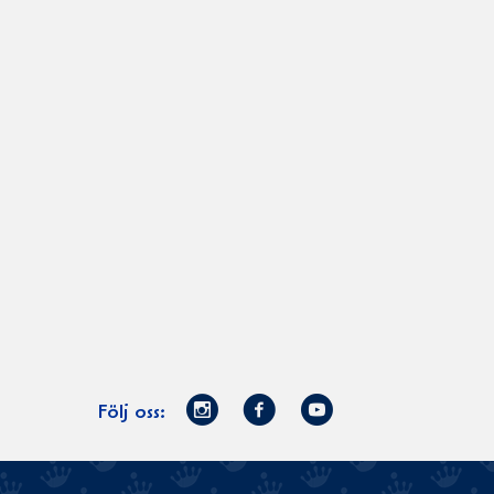
Norrmejerier
Facebook
Youtube
Följ oss:
på
Instagram