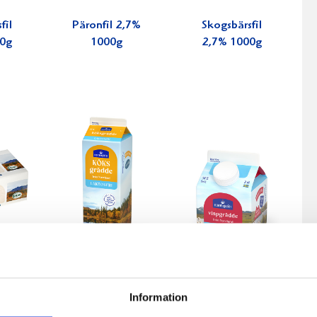
fil
Päronfil 2,7%
Skogsbärsfil
0g
1000g
2,7% 1000g
ko
Köksgrädde
Vispgrädde
Information
tat
Laktosfri 30%
36% laktosfri
0g
1 liter
3dl