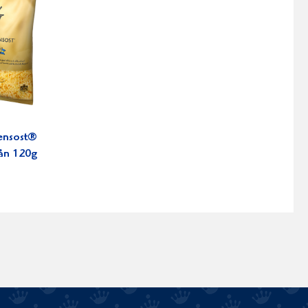
ensost®
ån 120g