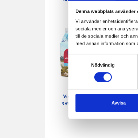
Denna webbplats använder 
Vi använder enhetsidentifierar
sociala medier och analysera 
till de sociala medier och a
med annan information som du 
Samtyckesval
Nödvändig
Vispgrädde
Vispgräd
Avvisa
36% laktosfri
40% 3d
5dl