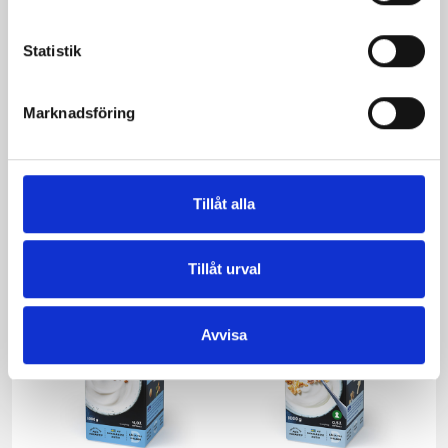
Fajitaspizza
Kyckling och ris i
god form
Statistik
Marknadsföring
Produkter i receptet:
Tillåt alla
Tillåt urval
Avvisa