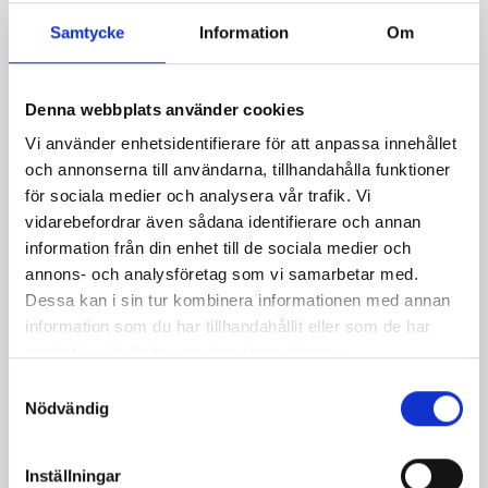
Samtycke
Information
Om
Denna webbplats använder cookies
Sesampanerade
Asiatisk
Vi använder enhetsidentifierare för att anpassa innehållet
kycklingklubbor
kycklingklubba med
och annonserna till användarna, tillhandahålla funktioner
med stekt ris
gräddkokt salladskål
för sociala medier och analysera vår trafik. Vi
vidarebefordrar även sådana identifierare och annan
information från din enhet till de sociala medier och
annons- och analysföretag som vi samarbetar med.
Dessa kan i sin tur kombinera informationen med annan
information som du har tillhandahållit eller som de har
samlat in när du har använt deras tjänster.
Samtyckesval
Nödvändig
Inställningar