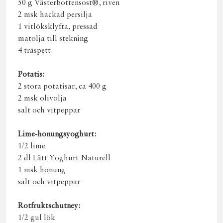
50 g Västerbottensost®, riven
2 msk hackad persilja
1 vitlöksklyfta, pressad
matolja till stekning
4 träspett
Potatis:
2 stora potatisar, ca 400 g
2 msk olivolja
salt och vitpeppar
Lime-honungsyoghurt:
1/2 lime
2 dl Lätt Yoghurt Naturell
1 msk honung
salt och vitpeppar
Rotfruktschutney:
1/2 gul lök