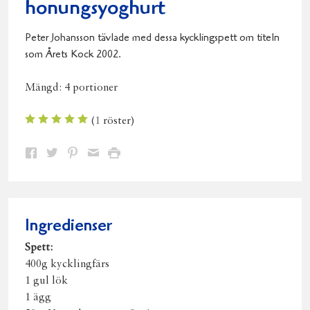
honungsyoghurt
Peter Johansson tävlade med dessa kycklingspett om titeln
som Årets Kock 2002.
Mängd:
4 portioner
(
1
röster)
Dela
Dela
Dela
Dela
Skriv
på
på
på
via
ut
Facebook
Twitter
Pinterest
e-
post
Ingredienser
Spett:
400g kycklingfärs
1 gul lök
1 ägg