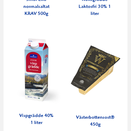
normalsaltat
Laktosfri 30% 1
KRAV 500g
liter
Vispgrädde 40%
Västerbottensost®
1 liter
450g