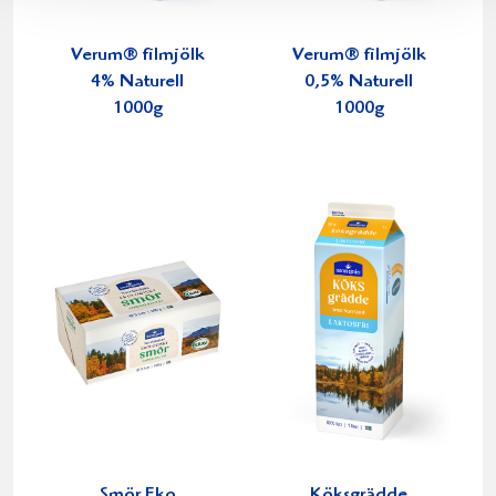
Verum® filmjölk
Verum® filmjölk
4% Naturell
0,5% Naturell
1000g
1000g
Smör Eko
Köksgrädde