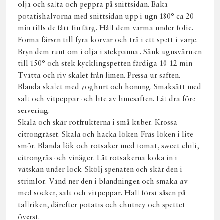
olja och salta och peppra på snittsidan. Baka
potatishalvorna med snittsidan upp i ugn 180° ca 20
min tills de fått fin färg. Håll dem varma under folie.
Forma färsen till fyra korvar och trä i ett spett i varje.
Bryn dem runt om i olja i stekpanna . Sänk ugnsvärmen
till 150° och stek kycklingspetten färdiga 10-12 min
Tvätta och riv skalet från limen. Pressa ur saften.
Blanda skalet med yoghurt och honung. Smaksätt med
salt och vitpeppar och lite av limesaften. Låt dra före
servering.
Skala och skär rotfrukterna i små kuber. Krossa
citrongräset. Skala och hacka löken. Fräs löken i lite
smör. Blanda lök och rotsaker med tomat, sweet chili,
citrongräs och vinäger. Låt rotsakerna koka in i
vätskan under lock. Skölj spenaten och skär den i
strimlor. Vänd ner den i blandningen och smaka av
med socker, salt och vitpeppar. Häll först såsen på
tallriken, därefter potatis och chutney och spettet
överst.