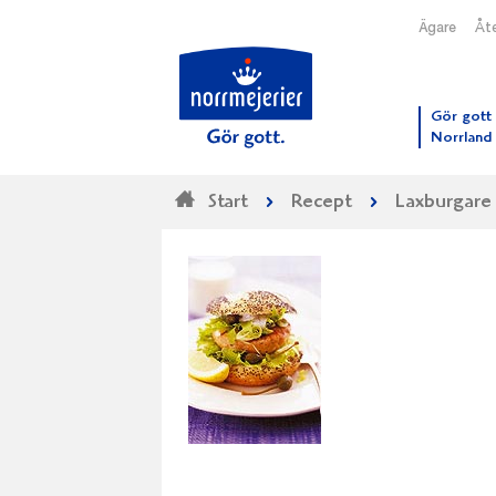
Ägare
Åte
Till N
Gör gott 
Norrland
Start
Recept
Laxburgare 