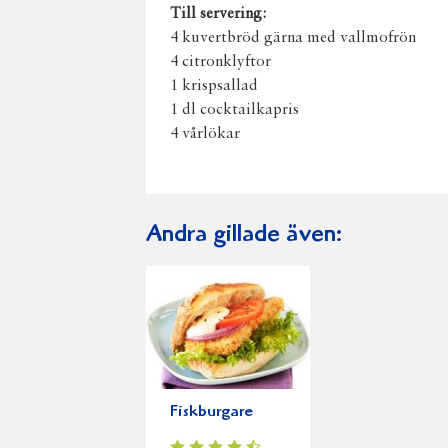
Till servering:
4 kuvertbröd gärna med vallmofrön
4 citronklyftor
1 krispsallad
1 dl cocktailkapris
4 vårlökar
Andra gillade även:
Fiskburgare