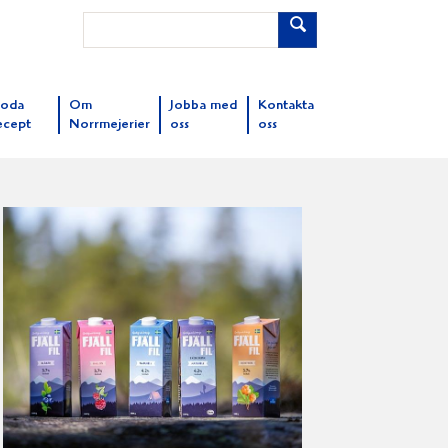
oda
Om
Jobba med
Kontakta
ecept
Norrmejerier
oss
oss