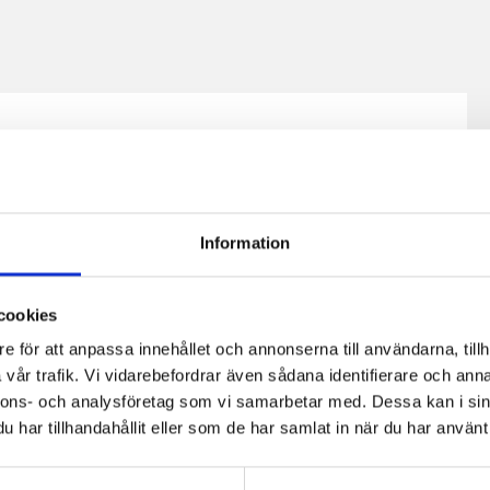
Information
cookies
e för att anpassa innehållet och annonserna till användarna, tillh
vår trafik. Vi vidarebefordrar även sådana identifierare och anna
nnons- och analysföretag som vi samarbetar med. Dessa kan i sin
har tillhandahållit eller som de har samlat in när du har använt 
fil
Päronfil 2,7%
Skogsbärsfil
0g
1000g
2,7% 1000g