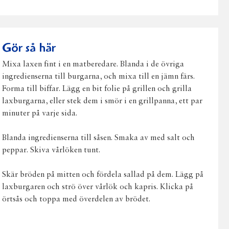
på
på
på
via
ut
Facebook
Twitter
Pinterest
e-
post
Gör så här
Mixa laxen fint i en matberedare. Blanda i de övriga
ingredienserna till burgarna, och mixa till en jämn färs.
Forma till biffar. Lägg en bit folie på grillen och grilla
laxburgarna, eller stek dem i smör i en grillpanna, ett par
minuter på varje sida.
Blanda ingredienserna till såsen. Smaka av med salt och
peppar. Skiva vårlöken tunt.
Skär bröden på mitten och fördela sallad på dem. Lägg på
laxburgaren och strö över vårlök och kapris. Klicka på
örtsås och toppa med överdelen av brödet.