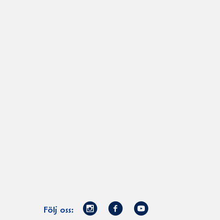
Norrmejerier
Facebook
Youtube
Följ oss: