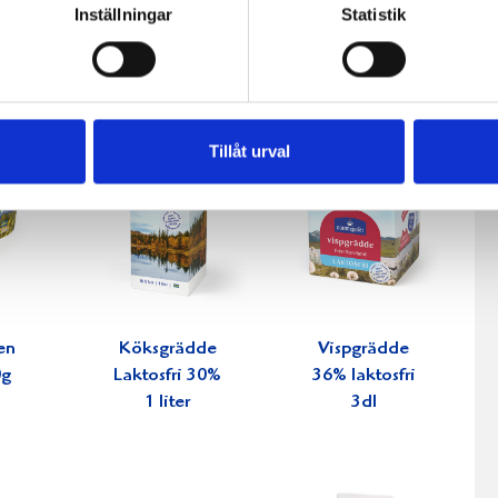
Inställningar
Statistik
Tillåt urval
en
Köksgrädde
Vispgrädde
0g
Laktosfri 30%
36% laktosfri
1 liter
3dl