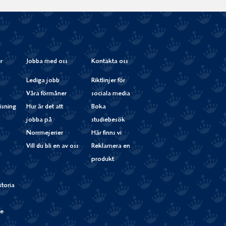
på
Instagram
r
Jobba med oss
Kontakta oss
Lediga jobb
Riktlinjer för
Våra förmåner
sociala media
isning
Hur är det att
Boka
jobba på
studiebesök
Norrmejerier
Här finns vi
Vill du bli en av oss
Reklamera en
produkt
storia
de