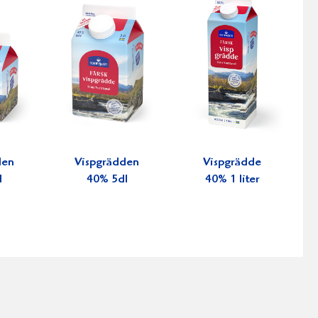
den
Vispgrädden
Vispgrädde
l
40% 5dl
40% 1 liter