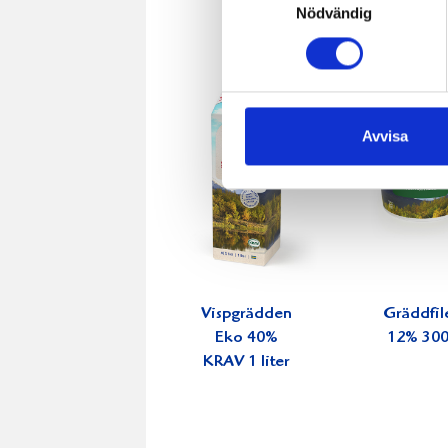
Nödvändig
Avvisa
Vispgrädden
Gräddfil
Eko 40%
12% 30
KRAV 1 liter