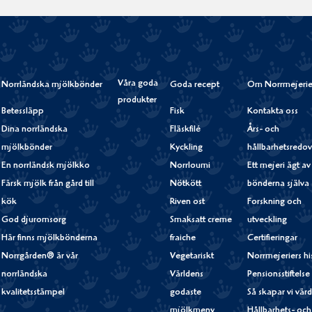
Våra goda
Norrländska mjölkbönder
Goda recept
Om Norrmejerie
produkter
Betessläpp
Fisk
Kontakta oss
Dina norrländska
Fläskfilé
Års- och
mjölkbönder
Kyckling
hållbarhetsredov
En norrländsk mjölkko
Norrloumi
Ett mejeri ägt av
Färsk mjölk från gård till
Nötkött
bönderna själva
kök
Riven ost
Forskning och
God djuromsorg
Smaksatt creme
utveckling
Här finns mjölkbönderna
fraiche
Certifieringar
Norrgården® är vår
Vegetariskt
Norrmejeriers hi
norrländska
Världens
Pensionsstiftelse
kvalitetsstämpel
godaste
Så skapar vi vär
mjölkmeny
Hållbarhets- och