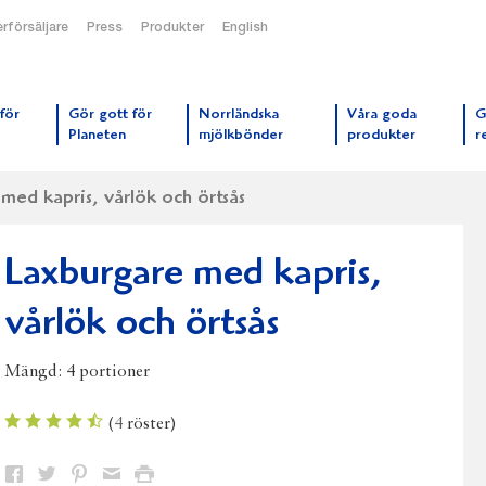
rförsäljare
Press
Produkter
English
orrmejerier startsida
för
Gör gott för
Norrländska
Våra goda
G
Planeten
mjölkbönder
produkter
r
med kapris, vårlök och örtsås
Laxburgare med kapris,
vårlök och örtsås
Mängd:
4 portioner
(
4
röster)
Dela
Dela
Dela
Dela
Skriv