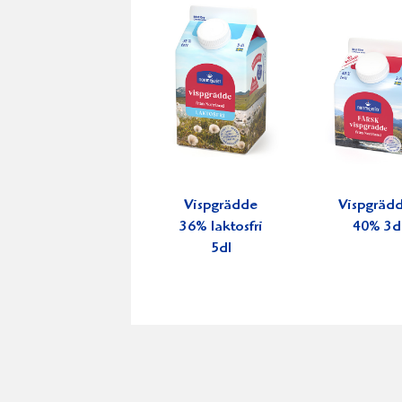
Vispgrädde
Vispgräd
36% laktosfri
40% 3d
5dl