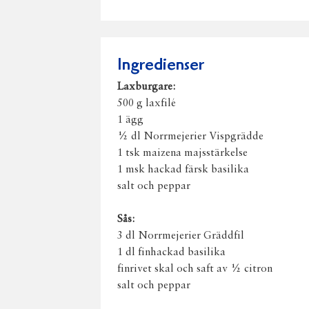
Ingredienser
Laxburgare:
500 g laxfilé
1 ägg
½ dl Norrmejerier Vispgrädde
1 tsk maizena majsstärkelse
1 msk hackad färsk basilika
salt och peppar
Sås:
3 dl Norrmejerier Gräddfil
1 dl finhackad basilika
finrivet skal och saft av ½ citron
salt och peppar