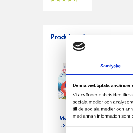
Produkter i receptet:
Samtycke
Denna webbplats använder 
Vi använder enhetsidentifierar
sociala medier och analysera 
till de sociala medier och a
med annan information som du 
Mellanmjölk
Jordgubbs
1,5% laktosfri
2,7% 100
Samtyckesval
3dl