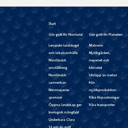
Start
Gör gott för Norrland
Gör gott för Planeten
Levande landsbygd
Matsvinn
och lokalsamhälle
Mjölkgården,
Norrländsk
mejeriet och
omställning
klimatet
Norrländsk
Utsläpp av metan
samverkan
från
Norrmejerier
mjölkproduktion
sponsrar
Våra förpackningar
Öppna landskap ger
Våra transporter
biologisk mångfald
Underbara Clara
Så gör du gott