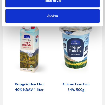
Tillåt urval
1000g
1000g
Avvisa
Vispgrädden Eko
Crème Fraichen
40% KRAV 1 liter
34% 500g