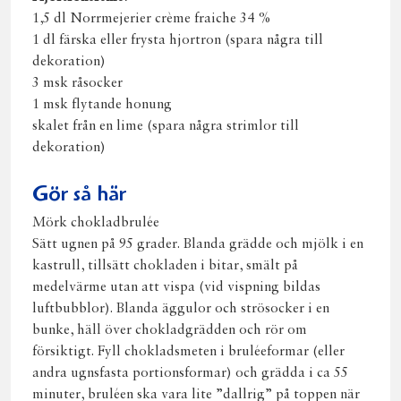
1,5 dl Norrmejerier crème fraiche 34 %
1 dl färska eller frysta hjortron (spara några till
dekoration)
3 msk råsocker
1 msk flytande honung
skalet från en lime (spara några strimlor till
dekoration)
Gör så här
Mörk chokladbrulée
Sätt ugnen på 95 grader. Blanda grädde och mjölk i en
kastrull, tillsätt chokladen i bitar, smält på
medelvärme utan att vispa (vid vispning bildas
luftbubblor). Blanda äggulor och strösocker i en
bunke, häll över chokladgrädden och rör om
försiktigt. Fyll chokladsmeten i bruléeformar (eller
andra ugnsfasta portionsformar) och grädda i ca 55
minuter, bruléen ska vara lite ”dallrig” på toppen när