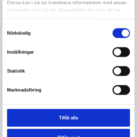
Dessa kan i sin tur kombinera informationen med annan
information som du har tillhandahållit eller som de har
samlat in när du har använt deras tjänster.
Mjölk 3% 1 liter
Jordgubbsfil 2,7%
1000g
Samtyckesval
Nödvändig
Inställningar
Statistik
Marknadsföring
Tillåt alla
Päronfil 2,7%
Skogsbärsfil 2,7%