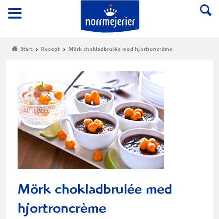
Till Norrmejerier start
Meny
Start
Recept
Mörk chokladbrulée med hjortroncrème
Mörk chokladbrulée med
hjortroncrème