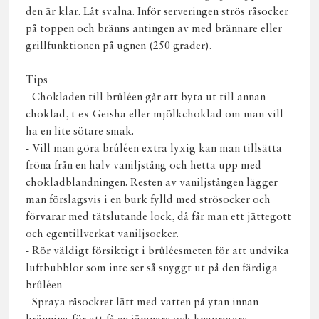
den är klar. Låt svalna. Inför serveringen strös råsocker
på toppen och bränns antingen av med brännare eller
grillfunktionen på ugnen (250 grader).
Tips
- Chokladen till brûléen går att byta ut till annan
choklad, t ex Geisha eller mjölkchoklad om man vill
ha en lite sötare smak.
- Vill man göra brûléen extra lyxig kan man tillsätta
fröna från en halv vaniljstång och hetta upp med
chokladblandningen. Resten av vaniljstången lägger
man förslagsvis i en burk fylld med strösocker och
förvarar med tätslutande lock, då får man ett jättegott
och egentillverkat vaniljsocker.
- Rör väldigt försiktigt i brûléesmeten för att undvika
luftbubblor som inte ser så snyggt ut på den färdiga
brûléen
- Spraya råsockret lätt med vatten på ytan innan