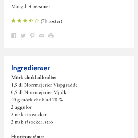
Mängd:
4 personer
(
78
röster)
Dela
Dela
Dela
Dela
Skriv
på
på
på
via
ut
Facebook
Twitter
Pinterest
e-
post
Ingredienser
Mörk chokladbrulée:
1,5 dl Norrmejerier Vispgrädde
0,5 dl Norrmejerier Mjölk
40 g mörk choklad 70 %
2 äggulor
2 msk strösocker
2 msk råsocker, strö
Hjortroncrème: