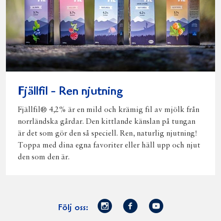
Fjällfil - Ren njutning
Fjällfil® 4,2% är en mild och krämig fil av mjölk från
norrländska gårdar. Den kittlande känslan på tungan
är det som gör den så speciell. Ren, naturlig njutning!
Toppa med dina egna favoriter eller häll upp och njut
den som den är.
Norrmejerier
Facebook
Youtube
Följ oss:
på