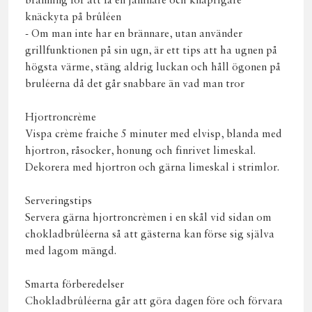
bränning för att få en jämnare och knaprigare
knäckyta på brûléen
- Om man inte har en brännare, utan använder
grillfunktionen på sin ugn, är ett tips att ha ugnen på
högsta värme, stäng aldrig luckan och håll ögonen på
bruléerna då det går snabbare än vad man tror
Hjortroncrème
Vispa crème fraiche 5 minuter med elvisp, blanda med
hjortron, råsocker, honung och finrivet limeskal.
Dekorera med hjortron och gärna limeskal i strimlor.
Serveringstips
Servera gärna hjortroncrèmen i en skål vid sidan om
chokladbrûléerna så att gästerna kan förse sig själva
med lagom mängd.
Smarta förberedelser
Chokladbrûléerna går att göra dagen före och förvara