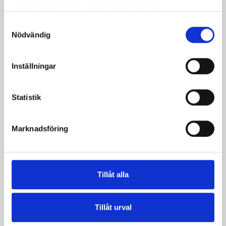
samlat in när du har använt deras tjänster.
Samtyckesval
Nödvändig
Inställningar
Statistik
Marknadsföring
Vispgrädde 36%
Vispgrädden 40%
laktosfri 5dl
3dl
Tillåt alla
Tillåt urval