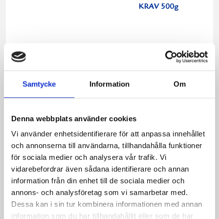
KRAV 500g
Samtycke
Information
Om
Denna webbplats använder cookies
Vi använder enhetsidentifierare för att anpassa innehållet
och annonserna till användarna, tillhandahålla funktioner
för sociala medier och analysera vår trafik. Vi
vidarebefordrar även sådana identifierare och annan
Köksgrädde
Vispgrädde 36%
information från din enhet till de sociala medier och
Laktosfri 30% 1
laktosfri 3dl
annons- och analysföretag som vi samarbetar med.
liter
Dessa kan i sin tur kombinera informationen med annan
information som du har tillhandahållit eller som de har