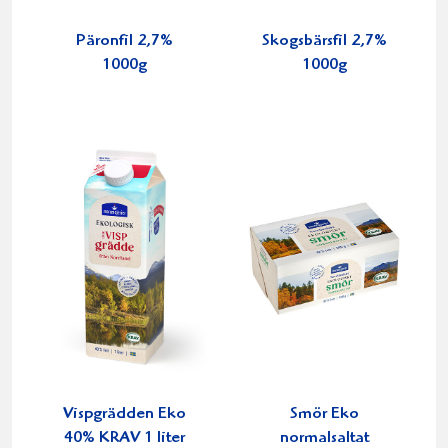
Päronfil 2,7%
Skogsbärsfil 2,7%
1000g
1000g
Vispgrädden Eko
Smör Eko
40% KRAV 1 liter
normalsaltat