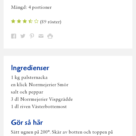
Mängd:
4 portioner
(
89
röster)
Dela
Dela
Dela
Dela
Skriv
på
på
på
via
ut
Facebook
Twitter
Pinterest
e-
post
Ingredienser
1 kg palsternacka
en klick Norrmejerier Smör
salt och peppar
3 dl Norrmejerier Vispgrädde
1 dl riven Västerbottensost
Gör så här
Sätt ugnen på 200°. Skär av botten och toppen på