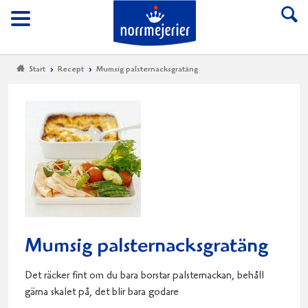
Till Norrmejerier start
Meny
Start
Recept
Mumsig palsternacksgratäng
Mumsig palsternacksgratäng
Det räcker fint om du bara borstar palsternackan, behåll
gärna skalet på, det blir bara godare