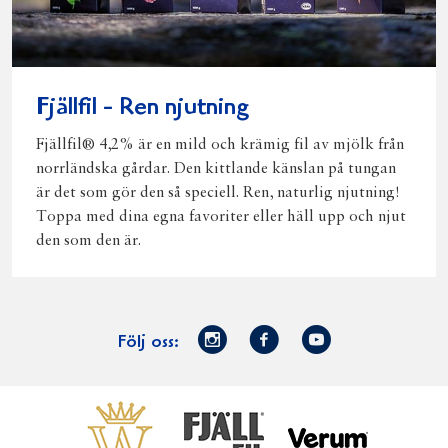
Fjällfil - Ren njutning
Fjällfil® 4,2% är en mild och krämig fil av mjölk från
norrländska gårdar. Den kittlande känslan på tungan
är det som gör den så speciell. Ren, naturlig njutning!
Toppa med dina egna favoriter eller häll upp och njut
den som den är.
Norrmejerier
Facebook
Youtube
Följ oss:
på
Instagram
Västerbottensost
Fjällfil
Verum
Start