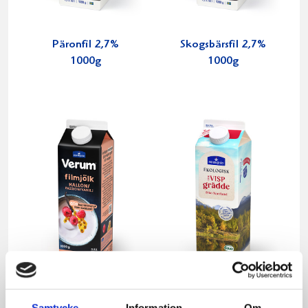
Päronfil 2,7%
Skogsbärsfil 2,7%
1000g
1000g
Verum® filmjölk
Vispgrädden Eko
Samtycke
Information
Om