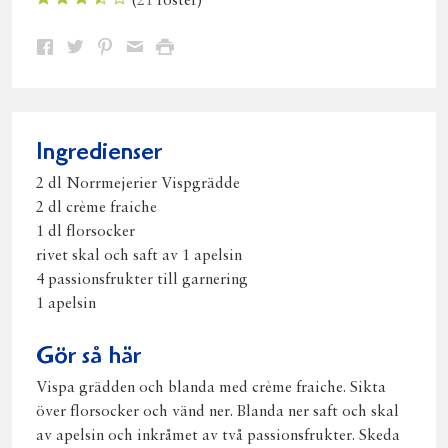
(
21
röster)
Dela
Dela
Dela
Dela
Skriv
på
på
på
via
ut
Facebook
Twitter
Pinterest
e-
post
Ingredienser
2 dl Norrmejerier Vispgrädde
2 dl crème fraiche
1 dl florsocker
rivet skal och saft av 1 apelsin
4 passionsfrukter till garnering
1 apelsin
Gör så här
Vispa grädden och blanda med crème fraiche. Sikta
över florsocker och vänd ner. Blanda ner saft och skal
av apelsin och inkråmet av två passionsfrukter. Skeda