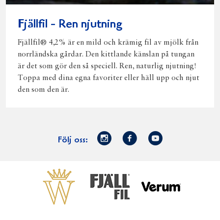
Fjällfil - Ren njutning
Fjällfil® 4,2% är en mild och krämig fil av mjölk från
norrländska gårdar. Den kittlande känslan på tungan
är det som gör den så speciell. Ren, naturlig njutning!
Toppa med dina egna favoriter eller häll upp och njut
den som den är.
Norrmejerier
Facebook
Youtube
Följ oss:
på
Instagram
Västerbottensost
Fjällfil
Verum
Start
Gör gott för
Gör gott för
Norrländska
Våra
Goda 
Norrland
Planeten
mjölkbönder
goda
Fisk