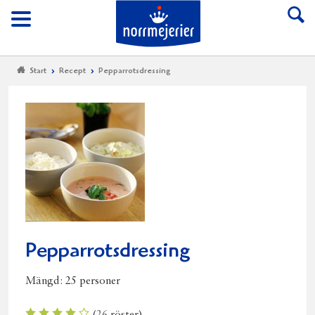
Till Norrmejerier start
Meny
Start
Recept
Pepparrotsdressing
Pepparrotsdressing
Mängd:
25 personer