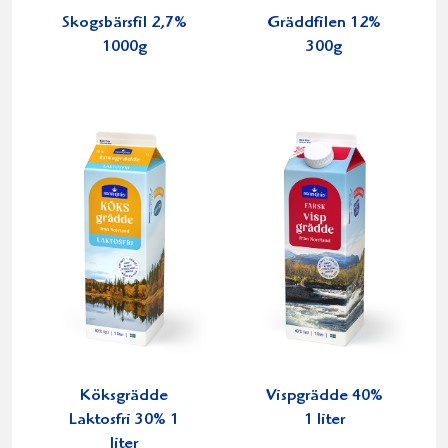
Skogsbärsfil 2,7%
Gräddfilen 12%
1000g
300g
Köksgrädde
Vispgrädde 40%
Laktosfri 30% 1
1 liter
liter