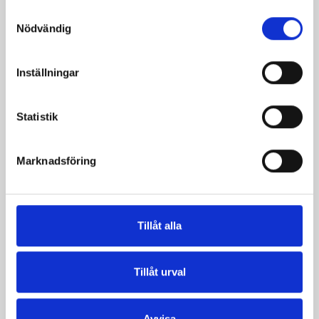
Samtyckesval
Nödvändig
Inställningar
Statistik
Marknadsföring
Filmjölken Eko
Filmjölk 3%
3% KRAV 1000g
1000g
Tillåt alla
Tillåt urval
Avvisa