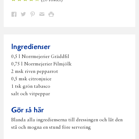
(
26
röster)
Dela
Dela
Dela
Dela
Skriv
på
på
på
via
ut
Facebook
Twitter
Pinterest
e-
post
Ingredienser
0,5 l Norrmejerier Gräddfil
0,75 l Norrmejerier Filmjölk
2 msk riven pepparrot
0,5 msk citronjuice
1 tsk grön tabasco
salt och vitpeppar
Gör så här
Blanda alla ingredienserna till dressingen och låt den
stå och mogna en stund före servering