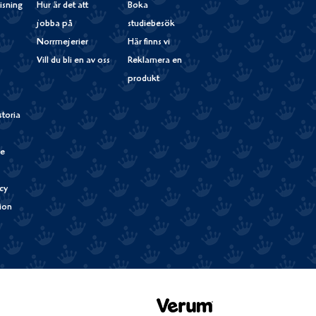
isning
Hur är det att
Boka
jobba på
studiebesök
Norrmejerier
Här finns vi
Vill du bli en av oss
Reklamera en
produkt
storia
de
cy
tion
Verum