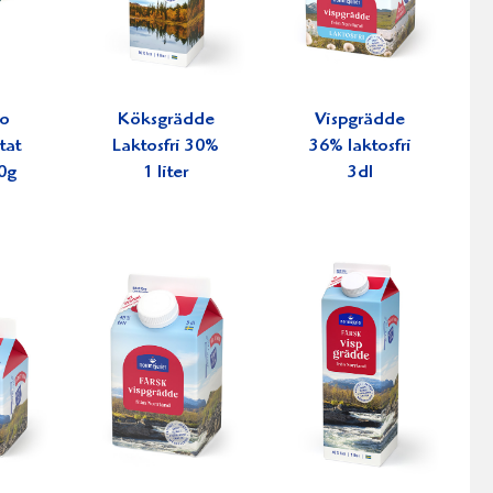
ko
Köksgrädde
Vispgrädde
tat
Laktosfri 30%
36% laktosfri
0g
1 liter
3dl