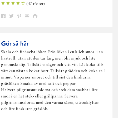
(
47
röster)
Dela
Dela
Dela
Dela
Skriv
på
på
på
via
ut
Facebook
Twitter
Pinterest
e-
post
Gör så här
Skala och finhacka löken. Fräs löken i en klick smör, i en
kastrull, utan att den tar färg men blir mjuk och lite
genomskinlig. Tillsätt vinäger och vitt vin. Låt koka tills
vätskan nästan kokat bort. Tillsätt grädden och koka ca 1
minut. Vispa ner smöret och till sist den finskurna
gräslöken. Smaka av med salt och peppar.
Halvera pilgrimsmusslorna och stek dem snabbt i lite
smör i en het stek- eller grillpanna. Servera
pilgrimsmusslorna med den varma såsen, citronklyftor
och lite finskuren gräslök.