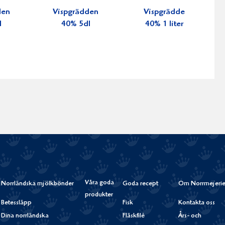
den
Vispgrädden
Vispgrädde
l
40% 5dl
40% 1 liter
Våra goda
Norrländska mjölkbönder
Goda recept
Om Norrmejerie
produkter
Betessläpp
Fisk
Kontakta oss
Dina norrländska
Fläskfilé
Års- och