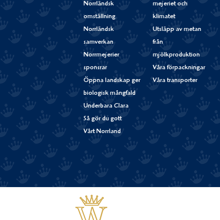
Norrländsk
mejeriet och
omställning
klimatet
Norrländsk
Utsläpp av metan
samverkan
från
Norrmejerier
mjölkproduktion
sponsrar
Våra förpackningar
Öppna landskap ger
Våra transporter
biologisk mångfald
Underbara Clara
Så gör du gott
Vårt Norrland
Västerbottensost