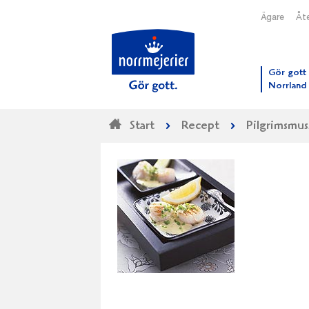
Ägare
Åte
Till N
Gör gott 
Norrland
Start
Recept
Pilgrimsmus