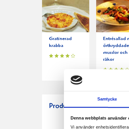
Gratinerad
Entrésallad
krabba
örtkryddad
musslor och
räkor
Samtycke
Produkter i receptet:
Denna webbplats använder 
Vi använder enhetsidentifierar