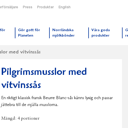
rförsäljare
Press
Produkter
English
orrmejerier startsida
för
Gör gott för
Norrländska
Våra goda
G
Planeten
mjölkbönder
produkter
r
slor med vitvinssås
Pilgrimsmusslor med
vitvinssås
En riktigt klassisk fransk Beurre Blanc-sås känns lyxig och passar
jättebra till de mjälla musslorna.
Mängd:
4 portioner