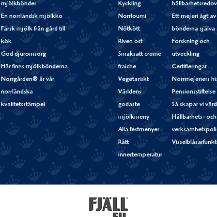
mjölkbönder
Kyckling
hållbarhetsredov
En norrländsk mjölkko
Norrloumi
Ett mejeri ägt av
Färsk mjölk från gård till
Nötkött
bönderna själva
kök
Riven ost
Forskning och
God djuromsorg
Smaksatt creme
utveckling
Här finns mjölkbönderna
fraiche
Certifieringar
Norrgården® är vår
Vegetariskt
Norrmejeriers hi
norrländska
Världens
Pensionsstiftelse
kvalitetsstämpel
godaste
Så skapar vi vär
mjölkmeny
Hållbarhets- och
Alla festmenyer
verksamhetspoli
Rätt
Visselblåsarfunk
innertemperatur
Fjällfil