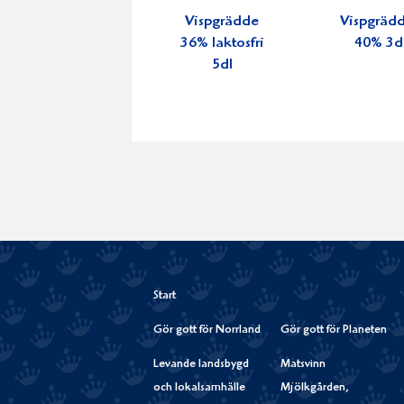
Vispgrädde
Vispgräd
36% laktosfri
40% 3d
5dl
Start
Gör gott för Norrland
Gör gott för Planeten
Levande landsbygd
Matsvinn
och lokalsamhälle
Mjölkgården,