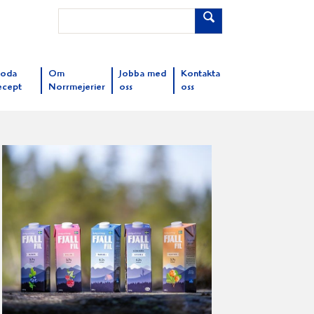
oda
Om
Jobba med
Kontakta
ecept
Norrmejerier
oss
oss