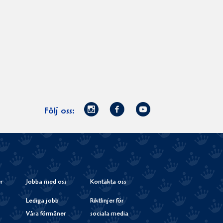
Norrmejerier
Facebook
Youtube
Följ oss:
på
Instagram
r
Jobba med oss
Kontakta oss
Lediga jobb
Riktlinjer för
Våra förmåner
sociala media