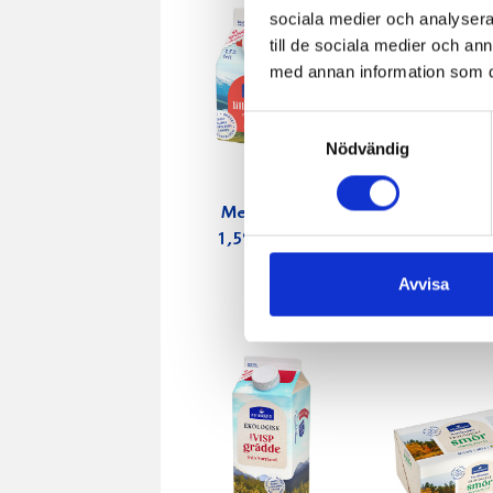
sociala medier och analysera 
till de sociala medier och a
med annan information som du 
Samtyckesval
Nödvändig
Mellanmjölk
Jordgubbs
1,5% laktosfri
2,7% 100
3dl
Avvisa