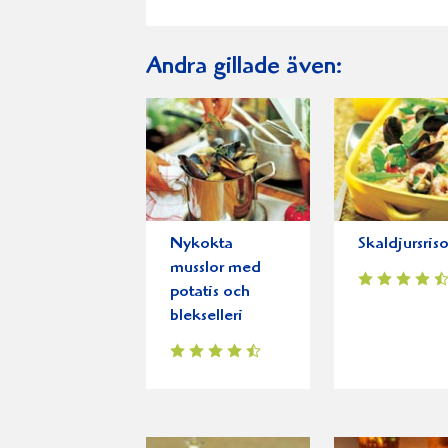
Andra gillade även:
Nykokta
Skaldjursris
musslor med
potatis och
blekselleri