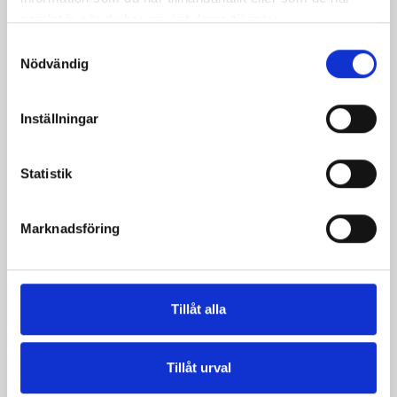
samlat in när du har använt deras tjänster.
Samtyckesval
Nödvändig
Inställningar
Päronfil 2,7%
Skogsbärsfil 2,7%
Statistik
1000g
1000g
Marknadsföring
Tillåt alla
Tillåt urval