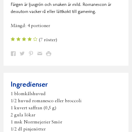
Färgen är ljusgrön och smaken är mild. Romanescon är
dessutom vacker rå eller lättkokt till garnering.
Mängd:
4 portioner
(
7
röster)
Dela
Dela
Dela
Dela
Skriv
på
på
på
via
ut
Facebook
Twitter
Pinterest
e-
post
Ingredienser
1 blomkålshuvud
1/2 huvud romanesco eller broccoli
1 kuvert saffran (0,5 g)
2 gula lökar
1 msk Norrmejerier Smör
1/2 dl pinjenötter