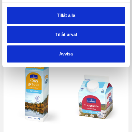
Tillåt alla
Vispgrädden Eko
Smör Eko
40% KRAV 1 liter
normalsaltat
KRAV 500g
Tillåt urval
Avvisa