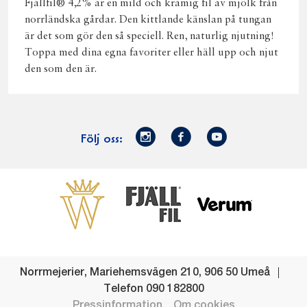
Fjällfil® 4,2% är en mild och krämig fil av mjölk från
norrländska gårdar. Den kittlande känslan på tungan
är det som gör den så speciell. Ren, naturlig njutning!
Toppa med dina egna favoriter eller häll upp och njut
den som den är.
Norrmejerier
Facebook
Youtube
Följ oss:
på
Instagram
Västerbottensost
Fjällfil
Verum
Start
Gör gott för
Gör gott för
Norrländska
Våra
Goda 
Norrland
Planeten
mjölkbönder
goda
Fisk
produkter
Levande
Matsvinn
Betessläpp
Fläskf
Norrmejerier
,
Mariehemsvägen 210
,
906 50
Umeå
landsbygd
Mjölkgården,
Dina
Kyckl
Telefon
090 182800
och
mejeriet och
norrländska
Norrl
Pressinformation
Om cookies