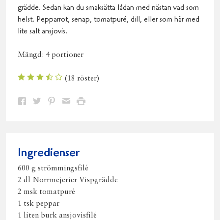
grädde. Sedan kan du smaksätta lådan med nästan vad som
helst. Pepparrot, senap, tomatpuré, dill, eller som här med
lite salt ansjovis.
Mängd:
4 portioner
(
18
röster)
Dela
Dela
Dela
Dela
Skriv
på
på
på
via
ut
Facebook
Twitter
Pinterest
e-
post
Ingredienser
600 g strömmingsfilé
2 dl Norrmejerier Vispgrädde
2 msk tomatpuré
1 tsk peppar
1 liten burk ansjovisfilé