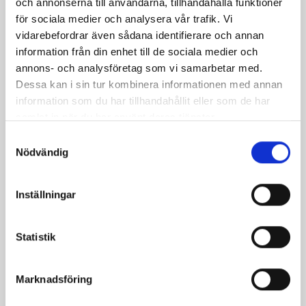
och annonserna till användarna, tillhandahålla funktioner
för sociala medier och analysera vår trafik. Vi
vidarebefordrar även sådana identifierare och annan
information från din enhet till de sociala medier och
annons- och analysföretag som vi samarbetar med.
Dessa kan i sin tur kombinera informationen med annan
Päronfil 2,7%
Skogsbärsfil 2,7%
information som du har tillhandahållit eller som de har
1000g
1000g
samlat in när du har använt deras tjänster.
Samtyckesval
Nödvändig
Inställningar
Statistik
Marknadsföring