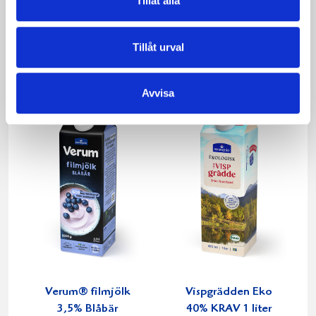
Tillåt alla
Päronfil 2,7%
Skogsbärsfil 2,7%
1000g
1000g
Tillåt urval
Avvisa
Verum® filmjölk
Vispgrädden Eko
3,5% Blåbär
40% KRAV 1 liter