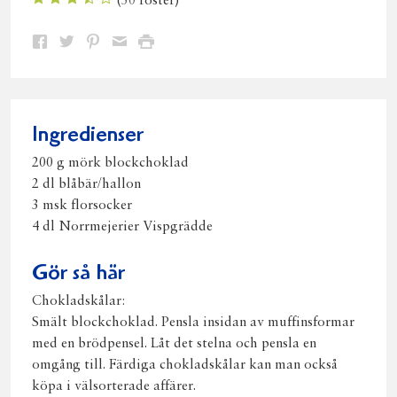
(
50
röster)
Dela
Dela
Dela
Dela
Skriv
på
på
på
via
ut
Facebook
Twitter
Pinterest
e-
post
Ingredienser
200 g mörk blockchoklad
2 dl blåbär/hallon
3 msk florsocker
4 dl Norrmejerier Vispgrädde
Gör så här
Chokladskålar:
Smält blockchoklad. Pensla insidan av muffinsformar
med en brödpensel. Låt det stelna och pensla en
omgång till. Färdiga chokladskålar kan man också
köpa i välsorterade affärer.