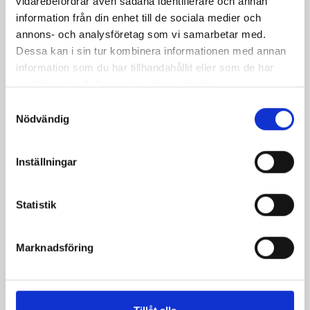
vidarebefordrar även sådana identifierare och annan
information från din enhet till de sociala medier och
annons- och analysföretag som vi samarbetar med.
Dessa kan i sin tur kombinera informationen med annan
information som du har tillhandahållit eller som de har
Mellanmjölk
Jordgubbsfil 2,7%
samlat in när du har använt deras tjänster.
1,5% laktosfri 3dl
1000g
Samtyckesval
Nödvändig
Inställningar
Statistik
Marknadsföring