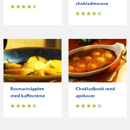
chokladmousse
Rosmarinäpplen
Chokladbrulé med
med kaffecrème
aprikoser