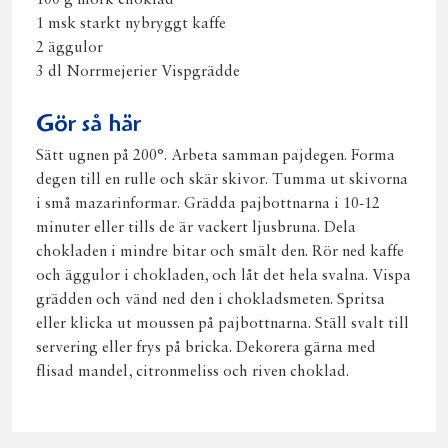
100 g mörk choklad
1 msk starkt nybryggt kaffe
2 äggulor
3 dl Norrmejerier Vispgrädde
Gör så här
Sätt ugnen på 200°. Arbeta samman pajdegen. Forma
degen till en rulle och skär skivor. Tumma ut skivorna
i små mazarinformar. Grädda pajbottnarna i 10-12
minuter eller tills de är vackert ljusbruna. Dela
chokladen i mindre bitar och smält den. Rör ned kaffe
och äggulor i chokladen, och låt det hela svalna. Vispa
grädden och vänd ned den i chokladsmeten. Spritsa
eller klicka ut moussen på pajbottnarna. Ställ svalt till
servering eller frys på bricka. Dekorera gärna med
flisad mandel, citronmeliss och riven choklad.