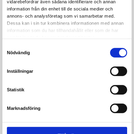
vidarebefordrar även sådana identifierare och annan
information från din enhet till de sociala medier och
annons- och analysföretag som vi samarbetar med.
Dessa kan i sin tur kombinera informationen med annan
information som du har tillhandahållit eller som de har
Vispgrädden Eko
Smör Eko
samlat in när du har använt deras tjänster.
40% KRAV 1 liter
normalsaltat
Samtyckesval
KRAV 500g
Nödvändig
Inställningar
Statistik
Marknadsföring