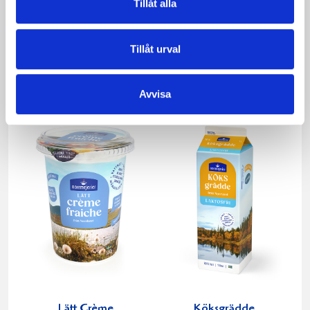
Tillåt alla
Tillåt urval
Crème Fraichen
Crème Fraichen
34% 500g
34% 200g
Avvisa
Lätt Crème
Köksgrädde