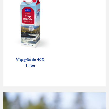
Vispgrädde 40%
1 liter