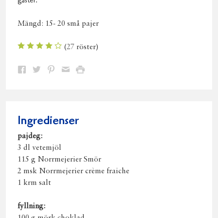
gäster.
Mängd:
15- 20 små pajer
(
27
röster)
Dela
Dela
Dela
Dela
Skriv
på
på
på
via
ut
Facebook
Twitter
Pinterest
e-
post
Ingredienser
pajdeg:
3 dl vetemjöl
115 g Norrmejerier Smör
2 msk Norrmejerier crème fraiche
1 krm salt
fyllning: