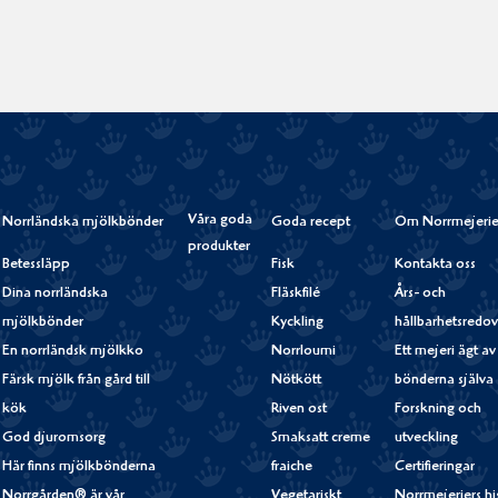
Våra goda
Norrländska mjölkbönder
Goda recept
Om Norrmejerie
produkter
Betessläpp
Fisk
Kontakta oss
Dina norrländska
Fläskfilé
Års- och
mjölkbönder
Kyckling
hållbarhetsredov
En norrländsk mjölkko
Norrloumi
Ett mejeri ägt av
Färsk mjölk från gård till
Nötkött
bönderna själva
kök
Riven ost
Forskning och
God djuromsorg
Smaksatt creme
utveckling
Här finns mjölkbönderna
fraiche
Certifieringar
Norrgården® är vår
Vegetariskt
Norrmejeriers hi