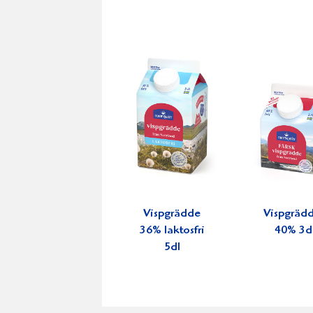
Vispgrädde
Vispgräd
36% laktosfri
40% 3d
5dl