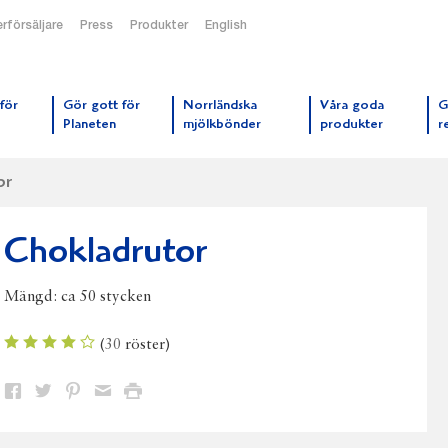
rförsäljare
Press
Produkter
English
orrmejerier startsida
för
Gör gott för
Norrländska
Våra goda
G
Planeten
mjölkbönder
produkter
r
or
Chokladrutor
Mängd:
ca 50 stycken
(
30
röster)
Dela
Dela
Dela
Dela
Skriv
på
på
på
via
ut
Facebook
Twitter
Pinterest
e-