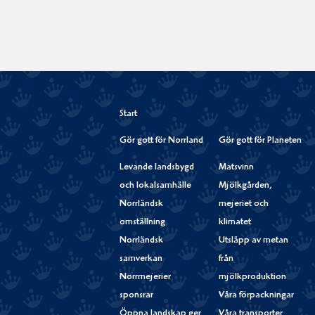
Start
Gör gott för Norrland
Gör gott för Planeten
Levande landsbygd
Matsvinn
och lokalsamhälle
Mjölkgården,
Norrländsk
mejeriet och
omställning
klimatet
Norrländsk
Utsläpp av metan
samverkan
från
Norrmejerier
mjölkproduktion
sponsrar
Våra förpackningar
Öppna landskap ger
Våra transporter