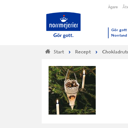
Ägare
Åte
Till N
Gör gott 
Norrland
Start
Recept
Chokladrut