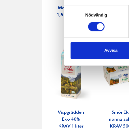
Samtyckesval
Mellanmjölk
Jordgubbs
Nödvändig
1,5% laktosfri
2,7% 100
3dl
Avvisa
Vispgrädden
Smör E
Eko 40%
normalsal
KRAV 1 liter
KRAV 50