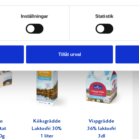
fil
Päronfil 2,7%
Skogsbärsfil
Inställningar
Statistik
0g
1000g
2,7% 1000g
Tillåt urval
ko
Köksgrädde
Vispgrädde
tat
Laktosfri 30%
36% laktosfri
0g
1 liter
3dl