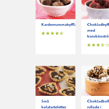
Kardemummatryfflar
Chokladtryff
med
transbärsströ
Små
Chokladboll
kolatarteletter
rullade i