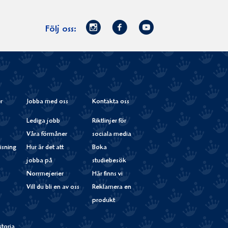
Norrmejerier
Facebook
Youtube
Följ oss:
på
Instagram
r
Jobba med oss
Kontakta oss
Lediga jobb
Riktlinjer för
Våra förmåner
sociala media
isning
Hur är det att
Boka
jobba på
studiebesök
Norrmejerier
Här finns vi
Vill du bli en av oss
Reklamera en
produkt
storia