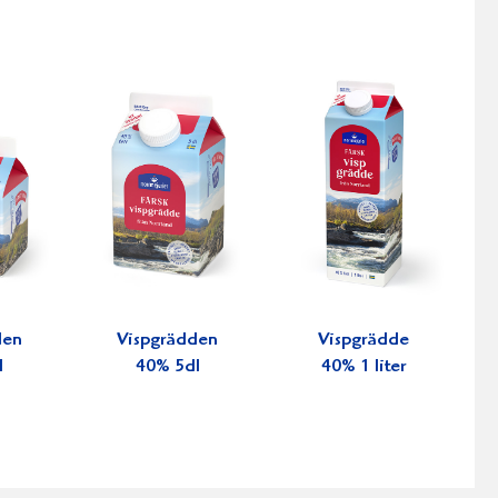
den
Vispgrädden
Vispgrädde
l
40% 5dl
40% 1 liter