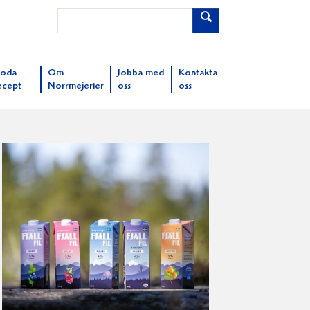
oda
Om
Jobba med
Kontakta
ecept
Norrmejerier
oss
oss