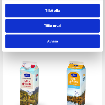
Tillåt alla
Tillåt urval
Päronfil 2,7%
Skogsbärsfil 2,7%
Avvisa
1000g
1000g