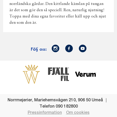
norrländska gårdar. Den kittlande känslan på tungan
är det som gör den så speciell. Ren, naturlig njutning!
Toppa med dina egna favoriter eller häll upp och njut
den som den är.
Norrmejerier
Facebook
Youtube
Följ oss:
på
Instagram
Västerbottensost
Fjällfil
Verum
Start
Gör gott för
Gör gott för
Norrländska
Våra
Goda 
Norrland
Planeten
mjölkbönder
goda
Fisk
produkter
Levande
Matsvinn
Betessläpp
Fläskf
Norrmejerier
,
Mariehemsvägen 210
,
906 50
Umeå
landsbygd
Mjölkgården,
Dina
Kyckl
Telefon
090 182800
och
mejeriet och
norrländska
Norrl
Pressinformation
Om cookies
lokalsamhälle
klimatet
mjölkbönder