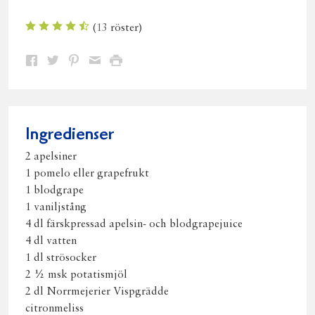
(
13
röster)
Dela
Dela
Dela
Dela
Skriv
på
på
på
via
ut
Facebook
Twitter
Pinterest
e-
post
Ingredienser
2 apelsiner
1 pomelo eller grapefrukt
1 blodgrape
1 vaniljstång
4 dl färskpressad apelsin- och blodgrapejuice
4 dl vatten
1 dl strösocker
2 ½ msk potatismjöl
2 dl Norrmejerier Vispgrädde
citronmeliss