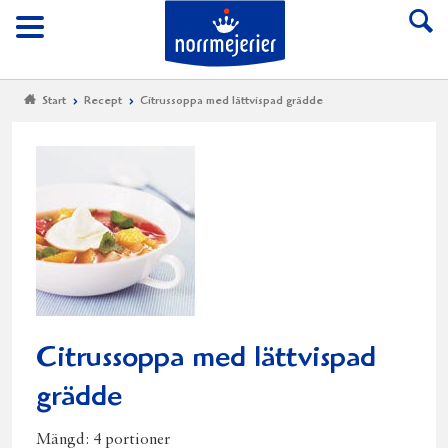
Till Norrmejerier start
Meny
Start
Recept
Citrussoppa med lättvispad grädde
Citrussoppa med lättvispad
grädde
Mängd:
4 portioner