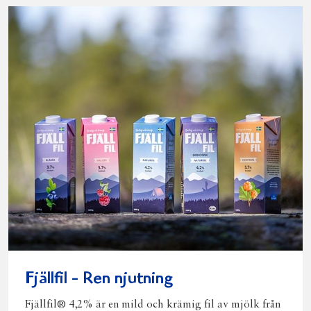
Fjällfil - Ren njutning
Fjällfil® 4,2% är en mild och krämig fil av mjölk från