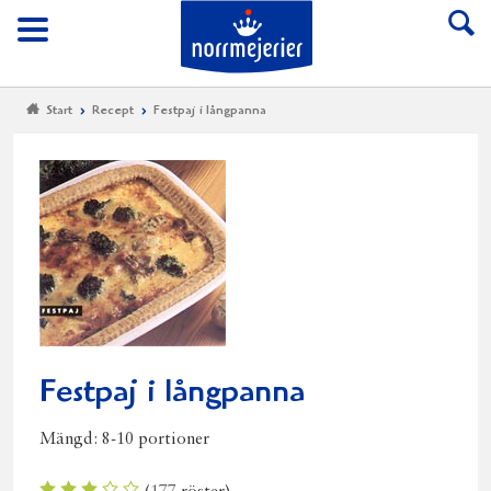
Till Norrmejerier start
Meny
Start
Recept
Festpaj i långpanna
Festpaj i långpanna
Mängd:
8-10 portioner