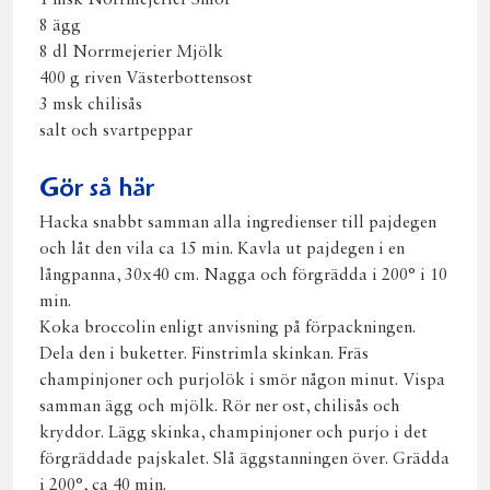
1 msk Norrmejerier Smör
8 ägg
8 dl Norrmejerier Mjölk
400 g riven Västerbottensost
3 msk chilisås
salt och svartpeppar
Gör så här
Hacka snabbt samman alla ingredienser till pajdegen
och låt den vila ca 15 min. Kavla ut pajdegen i en
långpanna, 30x40 cm. Nagga och förgrädda i 200° i 10
min.
Koka broccolin enligt anvisning på förpackningen.
Dela den i buketter. Finstrimla skinkan. Fräs
champinjoner och purjolök i smör någon minut. Vispa
samman ägg och mjölk. Rör ner ost, chilisås och
kryddor. Lägg skinka, champinjoner och purjo i det
förgräddade pajskalet. Slå äggstanningen över. Grädda
i 200°, ca 40 min.