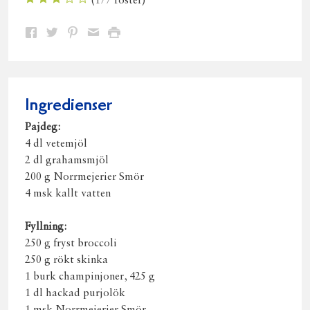
(
177
röster)
Dela
Dela
Dela
Dela
Skriv
på
på
på
via
ut
Facebook
Twitter
Pinterest
e-
post
Ingredienser
Pajdeg:
4 dl vetemjöl
2 dl grahamsmjöl
200 g Norrmejerier Smör
4 msk kallt vatten
Fyllning:
250 g fryst broccoli
250 g rökt skinka
1 burk champinjoner, 425 g
1 dl hackad purjolök