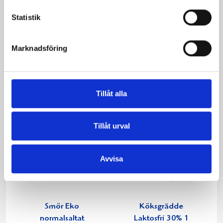
Statistik
Päronfil 2,7%
Skogsbärsfil 2,7%
1000g
1000g
Marknadsföring
Tillåt alla
Tillåt urval
Avvisa
Smör Eko
Köksgrädde
normalsaltat
Laktosfri 30% 1