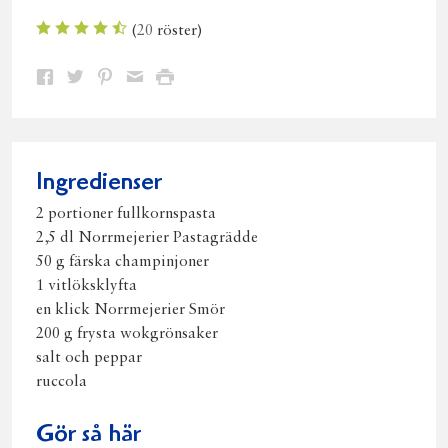
(
20
röster)
Dela
Dela
Dela
Dela
Skriv
på
på
på
via
ut
Facebook
Twitter
Pinterest
e-
post
Ingredienser
2 portioner fullkornspasta
2,5 dl Norrmejerier Pastagrädde
50 g färska champinjoner
1 vitlöksklyfta
en klick Norrmejerier Smör
200 g frysta wokgrönsaker
salt och peppar
ruccola
Gör så här