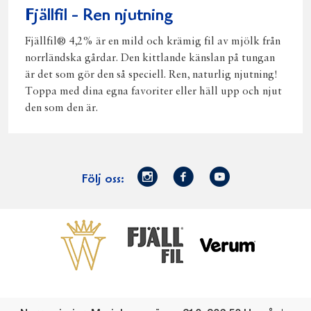
Fjällfil - Ren njutning
Fjällfil® 4,2% är en mild och krämig fil av mjölk från
norrländska gårdar. Den kittlande känslan på tungan
är det som gör den så speciell. Ren, naturlig njutning!
Toppa med dina egna favoriter eller häll upp och njut
den som den är.
Norrmejerier
Facebook
Youtube
Följ oss:
på
Instagram
Västerbottensost
Fjällfil
Verum
Start
Gör gott för
Gör gott för
Norrländska
Våra
Goda 
Norrland
Planeten
mjölkbönder
goda
Fisk
produkter
Levande
Matsvinn
Betessläpp
Fläskf