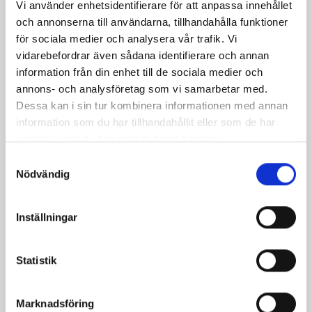
Vi använder enhetsidentifierare för att anpassa innehållet
och annonserna till användarna, tillhandahålla funktioner
för sociala medier och analysera vår trafik. Vi
Coleslaw
Pasta med ostsås
vidarebefordrar även sådana identifierare och annan
och grillade
information från din enhet till de sociala medier och
grönsaker
annons- och analysföretag som vi samarbetar med.
Dessa kan i sin tur kombinera informationen med annan
information som du har tillhandahållit eller som de har
samlat in när du har använt deras tjänster.
Samtyckesval
Nödvändig
Produkter i receptet:
Inställningar
Statistik
Marknadsföring