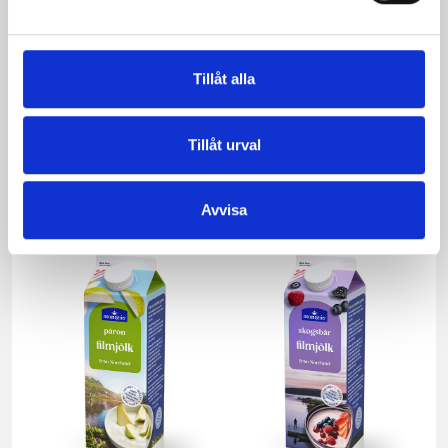
Tillåt alla
Tillåt urval
Mellanmjölk
Jordgubbsfil 2,7%
1,5% laktosfri 3dl
1000g
Avvisa