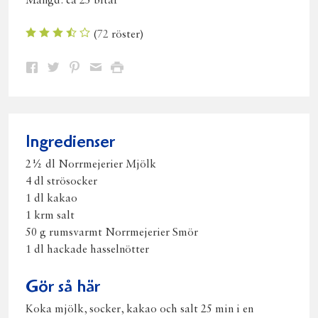
Mängd:
ca 25 bitar
(
72
röster)
Dela
Dela
Dela
Dela
Skriv
på
på
på
via
ut
Facebook
Twitter
Pinterest
e-
post
Ingredienser
2½ dl Norrmejerier Mjölk
4 dl strösocker
1 dl kakao
1 krm salt
50 g rumsvarmt Norrmejerier Smör
1 dl hackade hasselnötter
Gör så här
Koka mjölk, socker, kakao och salt 25 min i en