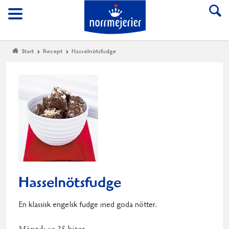
Till Norrmejerier start
Meny
Start
Recept
Hasselnötsfudge
Hasselnötsfudge
En klassisk engelsk fudge med goda nötter.