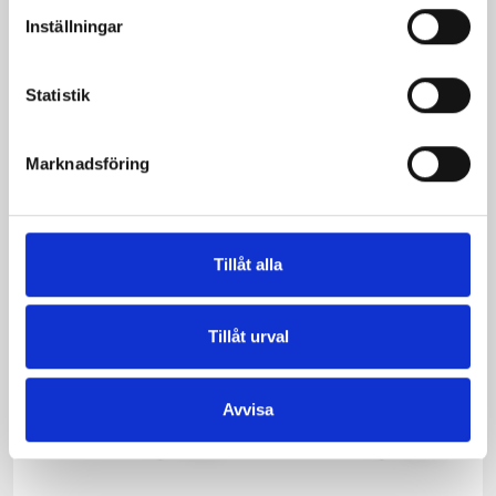
Inställningar
Statistik
Mjölken Eko 3%
Mellanmjölk
KRAV 1 liter
1,5% laktosfri 3dl
Marknadsföring
Tillåt alla
Tillåt urval
Avvisa