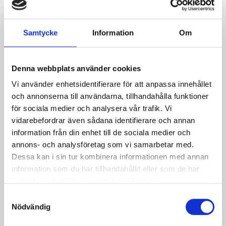
Chokladbollar
Chokladtryffel med
rullade i hackade
konjak
Samtycke
Information
Om
hasselnötter
Denna webbplats använder cookies
Vi använder enhetsidentifierare för att anpassa innehållet
och annonserna till användarna, tillhandahålla funktioner
för sociala medier och analysera vår trafik. Vi
Produkter i receptet:
vidarebefordrar även sådana identifierare och annan
information från din enhet till de sociala medier och
annons- och analysföretag som vi samarbetar med.
Dessa kan i sin tur kombinera informationen med annan
information som du har tillhandahållit eller som de har
samlat in när du har använt deras tjänster.
Samtyckesval
Nödvändig