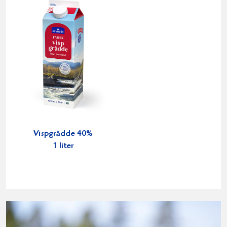
Vispgrädde 40%
1 liter