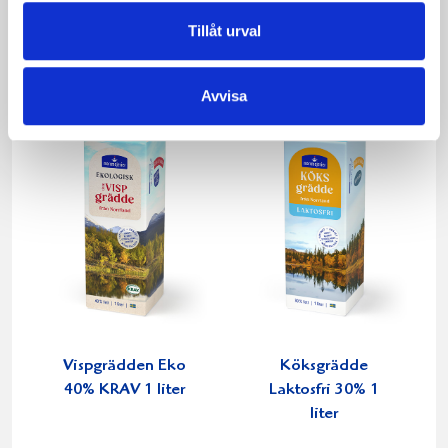
1000g
1000g
Tillåt urval
Avvisa
Vispgrädden Eko
Köksgrädde
40% KRAV 1 liter
Laktosfri 30% 1
liter