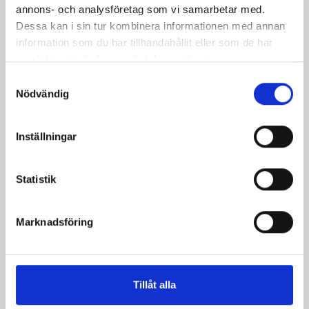
annons- och analysföretag som vi samarbetar med.
Dessa kan i sin tur kombinera informationen med annan
information som du har tillhandahållit eller som de har
Mellanmjölk
Jordgubbsfil 2,7%
samlat in när du har använt deras tjänster.
1,5% laktosfri 3dl
1000g
Samtyckesval
Nödvändig
Inställningar
Statistik
Marknadsföring
Tillåt alla
Päronfil 2,7%
Skogsbärsfil 2,7%