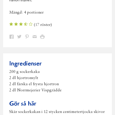
hallon istället.
Mängd:
4 portioner
(
17
röster)
Dela
Dela
Dela
Dela
Skriv
på
på
på
via
ut
Facebook
Twitter
Pinterest
e-
post
Ingredienser
200 g sockerkaka
2 dl hjortronsylt
2 dl färska el frysta hjortron
2 dl Norrmejerier Vispgrädde
Gör så här
Skär sockerkakan i 12 stycken centimetertjocka skivor