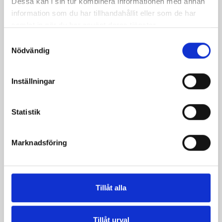
Dessa kan i sin tur kombinera informationen med annan
1,5% laktosfri 3dl
1000g
information som du har tillhandahållit eller som de har
samlat in när du har använt deras tjänster.
Samtyckesval
Nödvändig
Inställningar
Statistik
Marknadsföring
Päronfil 2,7%
Skogsbärsfil 2,7%
Tillåt alla
1000g
1000g
Tillåt urval