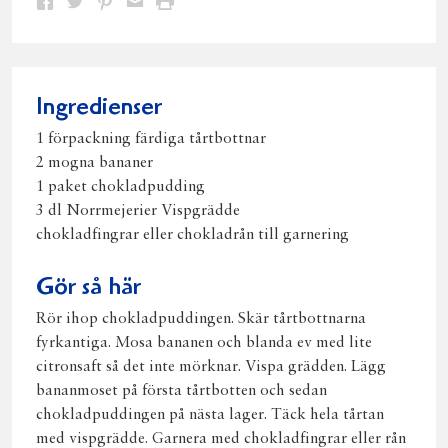
Dela
Dela
Dela
Dela
Skriv
på
på
på
via
ut
Facebook
Twitter
Pinterest
e-
post
Ingredienser
1 förpackning färdiga tårtbottnar
2 mogna bananer
1 paket chokladpudding
3 dl Norrmejerier Vispgrädde
chokladfingrar eller chokladrån till garnering
Gör så här
Rör ihop chokladpuddingen. Skär tårtbottnarna
fyrkantiga. Mosa bananen och blanda ev med lite
citronsaft så det inte mörknar. Vispa grädden. Lägg
bananmoset på första tårtbotten och sedan
chokladpuddingen på nästa lager. Täck hela tårtan
med vispgrädde. Garnera med chokladfingrar eller rån