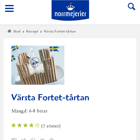
Till Norrmejerier start
Meny
Start
Recept
Värsta Fortet-tårtan
Värsta Fortet-tårtan
Mängd:
6-8 bitar
(
3
röster)