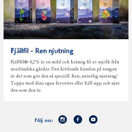
Fjällfil - Ren njutning
Fjällfil® 4,2% är en mild och krämig fil av mjölk från
norrländska gårdar. Den kittlande känslan på tungan
är det som gör den så speciell. Ren, naturlig njutning!
Toppa med dina egna favoriter eller häll upp och njut
den som den är.
Norrmejerier
Facebook
Youtube
Följ oss:
på