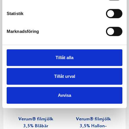
Päronfil 2,7%
Skogsbärsfil 2,7%
Statistik
1000g
1000g
Marknadsföring
Tillåt alla
Tillåt urval
Avvisa
Verum® filmjölk
Verum® filmjölk
3,5% Blåbär
3,5% Hallon-