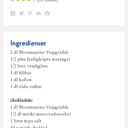
(
20
röster)
Dela
Dela
Dela
Dela
Skriv
på
på
på
via
ut
Facebook
Twitter
Pinterest
e-
post
Ingredienser
2 dl Norrmejerier Vispgrädde
1/2 påse färdigköpta maränger
1/2 liter vaniljglass
1 dl blåbär
1 dl hallon
1 dl röda vinbär
chokladsås:
1 dl Norrmejerier Vispgrädde
1/2 dl mörkt muscovadosocker
1 liten nypa salt