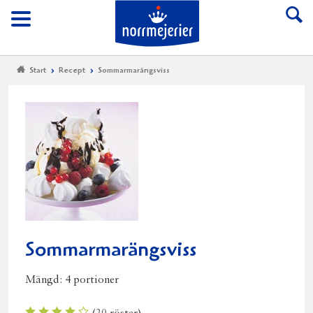
Till Norrmejerier start
Meny
Start
Recept
Sommarmarängsviss
Sommarmarängsviss
Mängd:
4 portioner