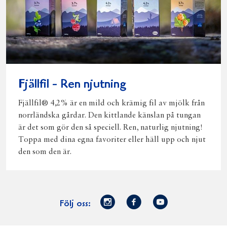
Fjällfil - Ren njutning
Fjällfil® 4,2% är en mild och krämig fil av mjölk från
norrländska gårdar. Den kittlande känslan på tungan
är det som gör den så speciell. Ren, naturlig njutning!
Toppa med dina egna favoriter eller häll upp och njut
den som den är.
Norrmejerier
Facebook
Youtube
Följ oss:
på