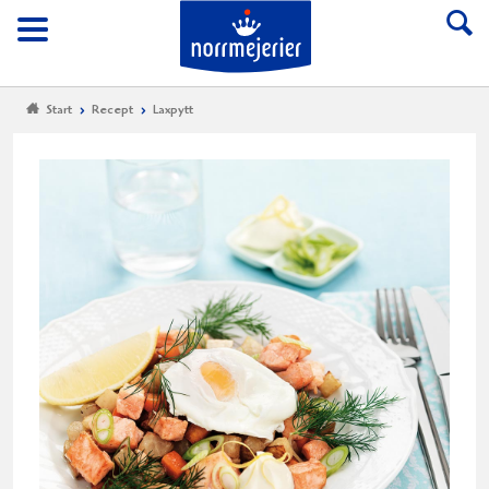
Till Norrmejerier start
Meny
Start
Recept
Laxpytt