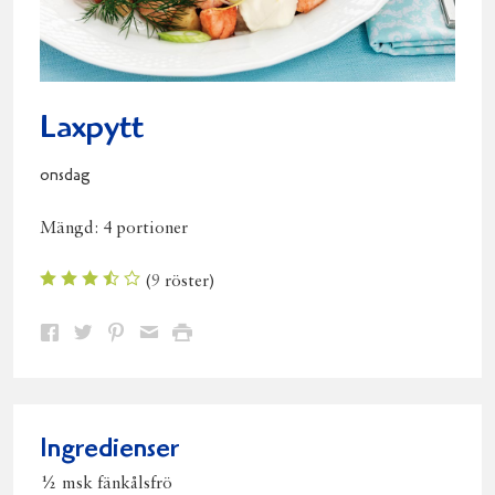
Laxpytt
onsdag
Mängd:
4 portioner
(
9
röster)
Dela
Dela
Dela
Dela
Skriv
på
på
på
via
ut
Facebook
Twitter
Pinterest
e-
post
Ingredienser
½ msk fänkålsfrö