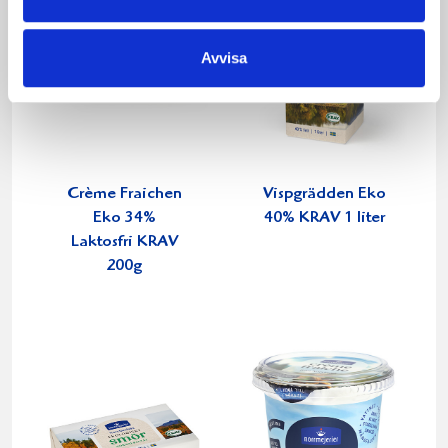
Avvisa
Crème Fraichen
Vispgrädden Eko
Eko 34%
40% KRAV 1 liter
Laktosfri KRAV
200g