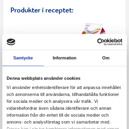
Produkter i receptet:
Samtycke
Information
Om
Denna webbplats använder cookies
Vi använder enhetsidentifierare för att anpassa innehållet
och annonserna till användarna, tillhandahålla funktioner
Mellanmjölk
Jordgubbsfil 2,7%
för sociala medier och analysera vår trafik. Vi
1,5% laktosfri 3dl
1000g
vidarebefordrar även sådana identifierare och annan
information från din enhet till de sociala medier och
annons- och analysföretag som vi samarbetar med.
Dessa kan i sin tur kombinera informationen med annan