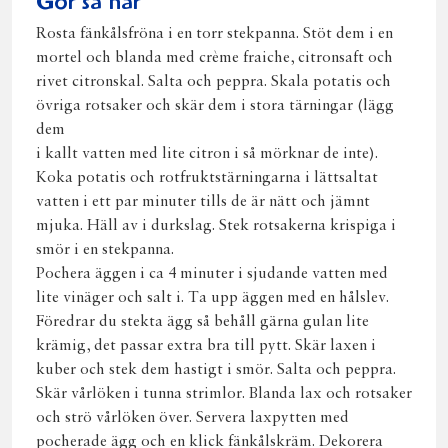
Gör så här
Rosta fänkålsfröna i en torr stekpanna. Stöt dem i en
mortel och blanda med crème fraiche, citronsaft och
rivet citronskal. Salta och peppra. Skala potatis och
övriga rotsaker och skär dem i stora tärningar (lägg
dem
i kallt vatten med lite citron i så mörknar de inte).
Koka potatis och rotfruktstärningarna i lättsaltat
vatten i ett par minuter tills de är nätt och jämnt
mjuka. Häll av i durkslag. Stek rotsakerna krispiga i
smör i en stekpanna.
Pochera äggen i ca 4 minuter i sjudande vatten med
lite vinäger och salt i. Ta upp äggen med en hålslev.
Föredrar du stekta ägg så behåll gärna gulan lite
krämig, det passar extra bra till pytt. Skär laxen i
kuber och stek dem hastigt i smör. Salta och peppra.
Skär vårlöken i tunna strimlor. Blanda lax och rotsaker
och strö vårlöken över. Servera laxpytten med
pocherade ägg och en klick fänkålskräm. Dekorera