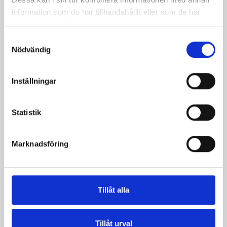
information som du har tillhandahållit eller som de har
samlat in när du har använt deras tjänster.
Samtyckesval
Nödvändig
Inställningar
Statistik
Päronfil 2,7%
Skogsbärsfil 2,7%
Marknadsföring
1000g
1000g
Tillåt alla
Tillåt urval