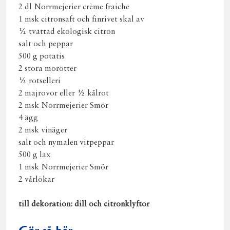
2 dl Norrmejerier crème fraiche
1 msk citronsaft och finrivet skal av
½ tvättad ekologisk citron
salt och peppar
500 g potatis
2 stora morötter
½ rotselleri
2 majrovor eller ½ kålrot
2 msk Norrmejerier Smör
4 ägg
2 msk vinäger
salt och nymalen vitpeppar
500 g lax
1 msk Norrmejerier Smör
2 vårlökar
till dekoration: dill och citronklyftor