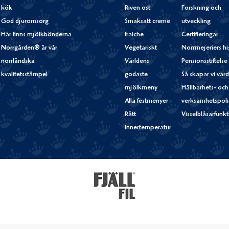
kök
Riven ost
Forskning och
God djuromsorg
Smaksatt creme
utveckling
Här finns mjölkbönderna
fraiche
Certifieringar
Norrgården® är vår
Vegetariskt
Norrmejeriers hi
norrländska
Världens
Pensionsstiftelse
kvalitetsstämpel
godaste
Så skapar vi vär
mjölkmeny
Hållbarhets- och
Alla festmenyer
verksamhetspoli
Rätt
Visselblåsarfunk
innertemperatur
Fjällfil