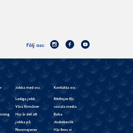
Norrmejerier
Facebook
Youtube
Följ oss:
på
Instagram
r
Jobba med oss
Kontakta oss
Lediga jobb
Riktlinjer för
Våra förmåner
sociala media
isning
Hur är det att
Boka
jobba på
studiebesök
Norrmejerier
Här finns vi