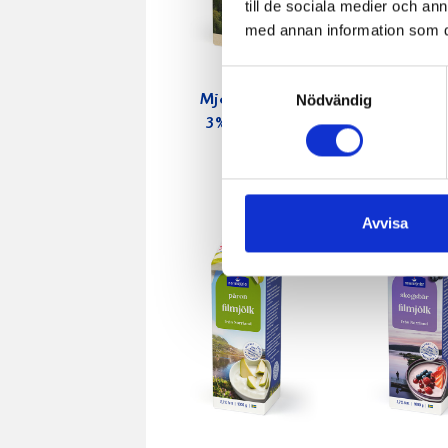
till de sociala medier och a
med annan information som du 
Samtyckesval
Nödvändig
Mjölken Eko
Mellanmj
3% KRAV 1
1,5% lakto
liter
3dl
Avvisa