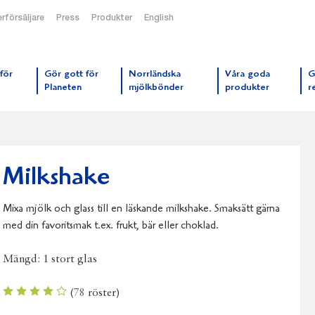
rförsäljare
Press
Produkter
English
orrmejerier startsida
för
Gör gott för
Norrländska
Våra goda
G
Planeten
mjölkbönder
produkter
r
Milkshake
Mixa mjölk och glass till en läskande milkshake. Smaksätt gärna
med din favoritsmak t.ex. frukt, bär eller choklad.
Mängd:
1 stort glas
(
78
röster)