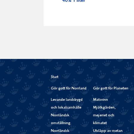
40% 1 liter
Start
Gör gott för Norrland
Gör gott för Planeten
Levande landsbygd
Matsvinn
och lokalsamhälle
Mjölkgården,
Norrländsk
mejeriet och
omställning
klimatet
Norrländsk
Utsläpp av metan