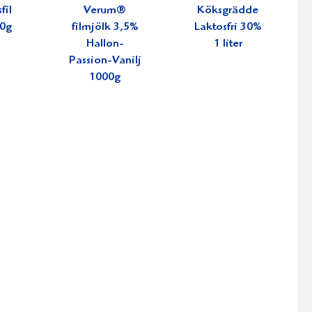
fil
Verum®
Köksgrädde
0g
filmjölk 3,5%
Laktosfri 30%
Hallon-
1 liter
Passion-Vanilj
1000g