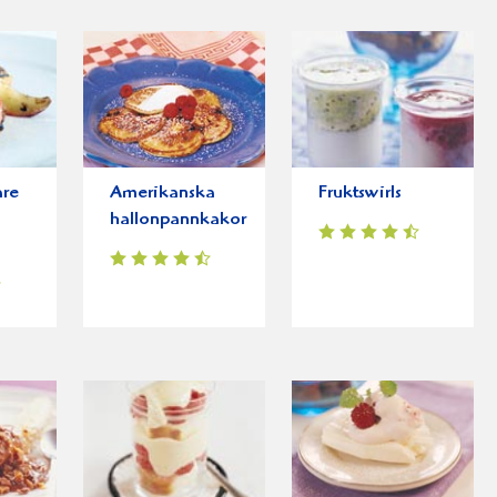
are
Amerikanska
Fruktswirls
hallonpannkakor