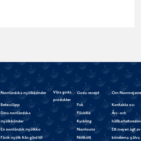
Våra goda
Norrländska mjölkbönder
Goda recept
Om Norrmejerie
produkter
Betessläpp
Fisk
Kontakta oss
Dina norrländska
Fläskfilé
Års- och
mjölkbönder
Kyckling
hållbarhetsredov
En norrländsk mjölkko
Norrloumi
Ett mejeri ägt av
Färsk mjölk från gård till
Nötkött
bönderna själva