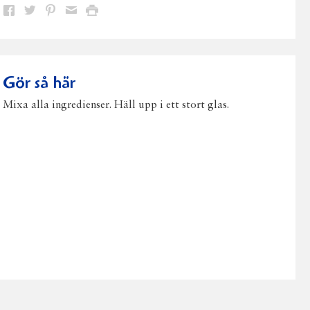
Dela
Dela
Dela
Dela
Skriv
på
på
på
via
ut
Facebook
Twitter
Pinterest
e-
post
Gör så här
Mixa alla ingredienser. Häll upp i ett stort glas.