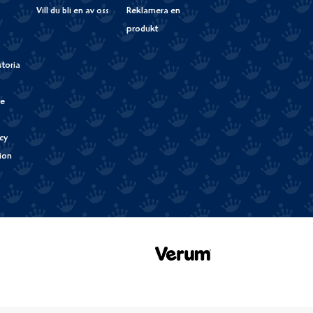
Vill du bli en av oss
Reklamera en
produkt
storia
de
cy
tion
Verum