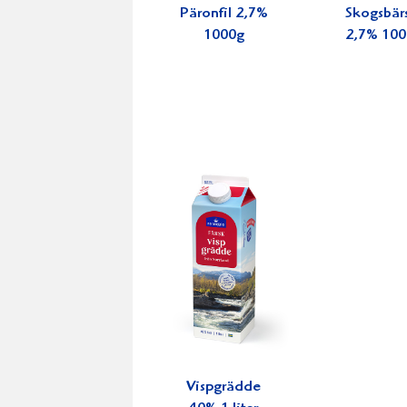
Päronfil 2,7%
Skogsbärs
1000g
2,7% 100
Vispgrädde