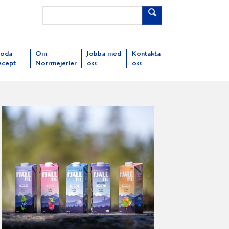
oda
Om
Jobba med
Kontakta
ecept
Norrmejerier
oss
oss