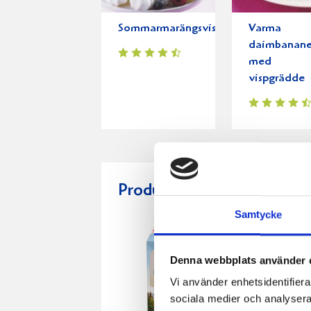
Sommarmarängsviss
Varma
daimbanane
med
vispgrädde
Produkter i receptet:
Samtycke
Denna webbplats använder 
Vi använder enhetsidentifierar
sociala medier och analysera 