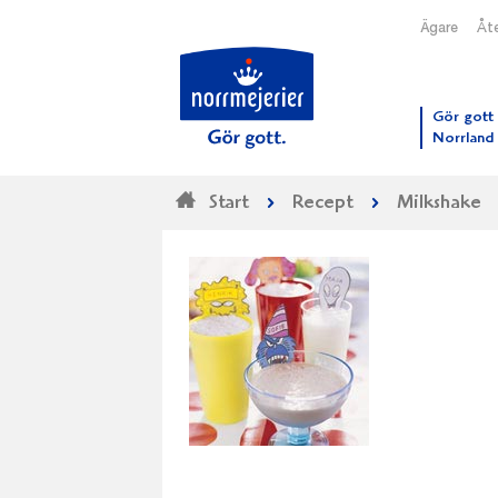
Ägare
Åte
Till N
Gör gott 
Norrland
Start
Recept
Milkshake