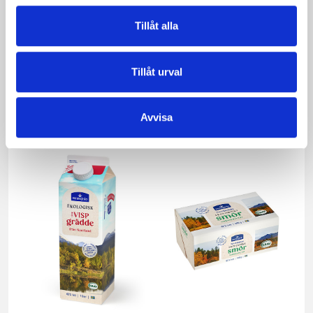
Tillåt alla
Tillåt urval
Päronfil 2,7%
Skogsbärsfil 2,7%
1000g
1000g
Avvisa