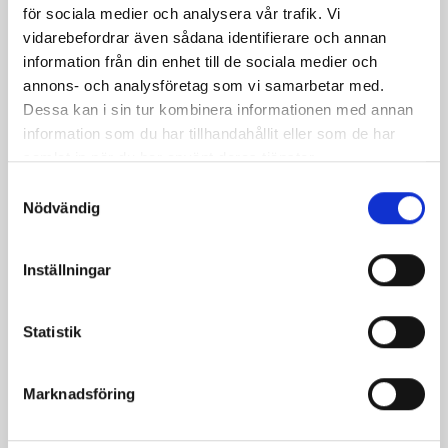
för sociala medier och analysera vår trafik. Vi
vidarebefordrar även sådana identifierare och annan
information från din enhet till de sociala medier och
annons- och analysföretag som vi samarbetar med.
Dessa kan i sin tur kombinera informationen med annan
information som du har tillhandahållit eller som de har
samlat in när du har använt deras tjänster.
Samtyckesval
Mellanmjölk
Jordgubbsfil 2,7%
Nödvändig
1,5% laktosfri 3dl
1000g
Inställningar
Statistik
Marknadsföring