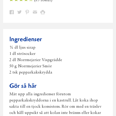
(
83
röster)
Dela
Dela
Dela
Dela
Skriv
på
på
på
via
ut
Facebook
Twitter
Pinterest
e-
post
Ingredienser
½ dl ljus sirap
1 dl strösocker
2 dl Norrmejerier Vispgrädde
50 g Norrmejerier Smör
2 tsk pepparkakskrydda
Gör så här
Mät upp alla ingredienser förutom
pepparkakskryddorna i en kastrull. Låt koka ihop
sakta till en tjock konsistens. Rör om med en träslev
och håll uppsikt så att kolan inte bränns eller kokar