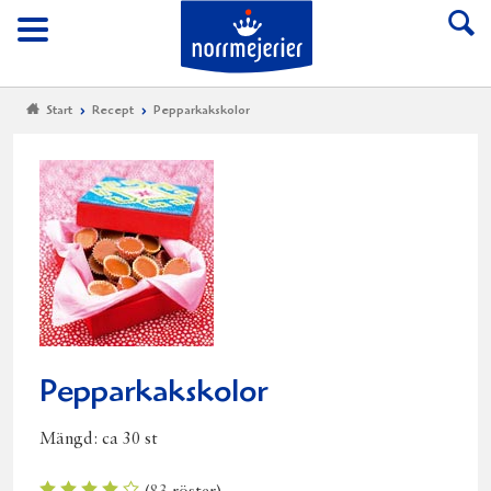
Till Norrmejerier start
Meny
Start
Recept
Pepparkakskolor
Pepparkakskolor
Mängd:
ca 30 st