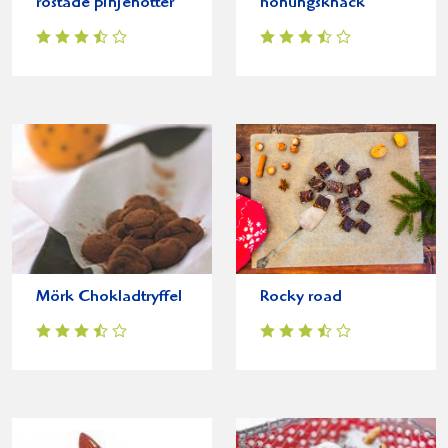
rostade pinjenötter
honungsknäck
Mörk Chokladtryffel
Rocky road