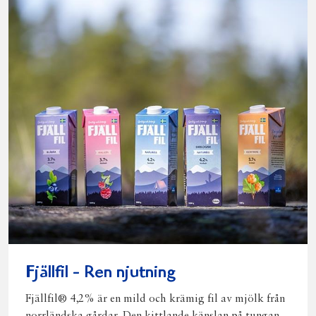
Fjällfil - Ren njutning
Fjällfil® 4,2% är en mild och krämig fil av mjölk från