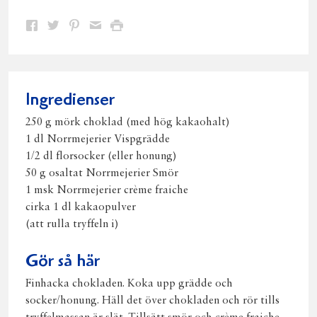
Dela
Dela
Dela
Dela
Skriv
på
på
på
via
ut
Facebook
Twitter
Pinterest
e-
post
Ingredienser
250 g mörk choklad (med hög kakaohalt)
1 dl Norrmejerier Vispgrädde
1/2 dl florsocker (eller honung)
50 g osaltat Norrmejerier Smör
1 msk Norrmejerier crème fraiche
cirka 1 dl kakaopulver
(att rulla tryffeln i)
Gör så här
Finhacka chokladen. Koka upp grädde och
socker/honung. Häll det över chokladen och rör tills