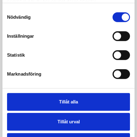
samlat in när du har använt deras tjänster.
Samtyckesval
Nödvändig
Inställningar
Statistik
Marknadsföring
Vispgrädden Eko
Smör Eko
Tillåt alla
40% KRAV 1 liter
normalsaltat
KRAV 500g
Tillåt urval