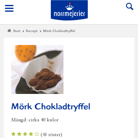
Till Norrmejerier start
Meny
Start
Recept
Mörk Chokladtryffel
Mörk Chokladtryffel
Mängd:
cirka 40 kulor
(
48
röster)