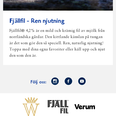
Fjällfil - Ren njutning
Fjällfil® 4,2% är en mild och krämig fil av mjölk från
norrländska gårdar. Den kittlande känslan på tungan
är det som gör den så speciell. Ren, naturlig njutning!
Toppa med dina egna favoriter eller häll upp och njut
den som den är.
Norrmejerier
Facebook
Youtube
Följ oss:
på
Instagram
Västerbottensost
Fjällfil
Verum
Start
Gör gott för
Gör gott för
Norrländska
Våra
Goda 