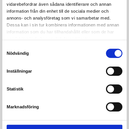
vidarebefordrar även sådana identifierare och annan
grillad kyckling
smak av spiskummin
information från din enhet till de sociala medier och
annons- och analysföretag som vi samarbetar med.
Dessa kan i sin tur kombinera informationen med annan
information som du har tillhandahållit eller som de har
samlat in när du har använt deras tjänster.
Samtyckesval
Produkter i receptet:
Nödvändig
Inställningar
Statistik
Marknadsföring