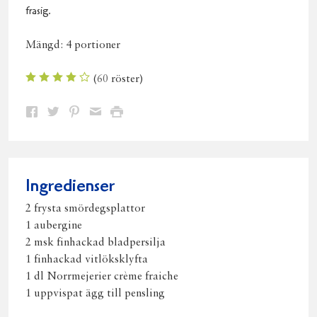
frasig.
Mängd:
4 portioner
(
60
röster)
Dela
Dela
Dela
Dela
Skriv
på
på
på
via
ut
Facebook
Twitter
Pinterest
e-
post
Ingredienser
2 frysta smördegsplattor
1 aubergine
2 msk finhackad bladpersilja
1 finhackad vitlöksklyfta
1 dl Norrmejerier crème fraiche
1 uppvispat ägg till pensling