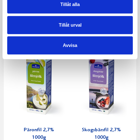
Tillåt alla
Mellanmjölk
Jordgubbsfil 2,7%
1,5% laktosfri 3dl
1000g
Tillåt urval
Avvisa
Päronfil 2,7%
Skogsbärsfil 2,7%
1000g
1000g