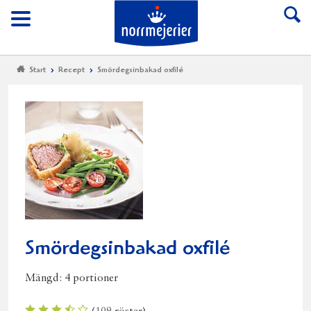
Till Norrmejerier start
Meny
Start
Recept
Smördegsinbakad oxfilé
Smördegsinbakad oxfilé
Mängd:
4 portioner