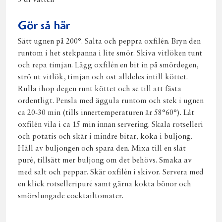
5 dl vatten
Gör så här
Sätt ugnen på 200°. Salta och peppra oxfilén. Bryn den
runtom i het stekpanna i lite smör. Skiva vitlöken tunt
och repa timjan. Lägg oxfilén en bit in på smördegen,
strö ut vitlök, timjan och ost alldeles intill köttet.
Rulla ihop degen runt köttet och se till att fästa
ordentligt. Pensla med äggula runtom och stek i ugnen
ca 20-30 min (tills innertemperaturen är 58°60°). Låt
oxfilén vila i ca 15 min innan servering. Skala rotselleri
och potatis och skär i mindre bitar, koka i buljong.
Häll av buljongen och spara den. Mixa till en slät
puré, tillsätt mer buljong om det behövs. Smaka av
med salt och peppar. Skär oxfilén i skivor. Servera med
en klick rotselleripuré samt gärna kokta bönor och
smörslungade cocktailtomater.