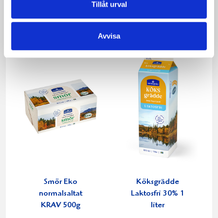
Päronfil 2,7%
Skogsbärsfil 2,7%
Tillåt urval
1000g
1000g
Avvisa
Smör Eko
Köksgrädde
normalsaltat
Laktosfri 30% 1
KRAV 500g
liter