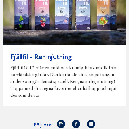
Fjällfil - Ren njutning
Fjällfil® 4,2% är en mild och krämig fil av mjölk från
norrländska gårdar. Den kittlande känslan på tungan
är det som gör den så speciell. Ren, naturlig njutning!
Toppa med dina egna favoriter eller häll upp och njut
den som den är.
Norrmejerier
Facebook
Youtube
Följ oss: