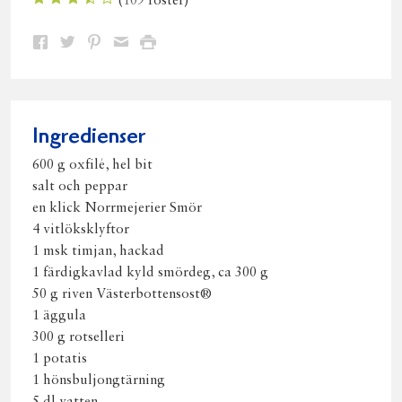
(
109
röster)
Dela
Dela
Dela
Dela
Skriv
på
på
på
via
ut
Facebook
Twitter
Pinterest
e-
post
Ingredienser
600 g oxfilé, hel bit
salt och peppar
en klick Norrmejerier Smör
4 vitlöksklyftor
1 msk timjan, hackad
1 färdigkavlad kyld smördeg, ca 300 g
50 g riven Västerbottensost®
1 äggula
300 g rotselleri
1 potatis
1 hönsbuljongtärning