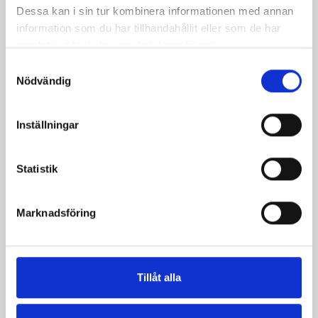
Dessa kan i sin tur kombinera informationen med annan
information som du har tillhandahållit eller som de har
samlat in när du har använt deras tjänster.
Mellanmjölk
Jordgubbsfil 2,7%
Samtyckesval
1,5% laktosfri 3dl
1000g
Nödvändig
Inställningar
Statistik
Marknadsföring
Tillåt alla