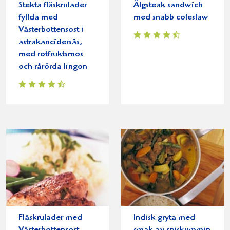
Stekta fläskrulader
Älgsteak sandwich
fyllda med
med snabb coleslaw
Västerbottensost i
astrakancidersås,
med rotfruktsmos
och rårörda lingon
Fläskrulader med
Indisk gryta med