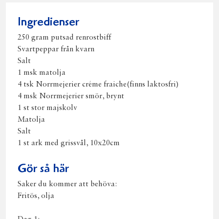
post
Ingredienser
250 gram putsad renrostbiff
Svartpeppar från kvarn
Salt
1 msk matolja
4 tsk Norrmejerier créme fraiche(finns laktosfri)
4 msk Norrmejerier smör, brynt
1 st stor majskolv
Matolja
Salt
1 st ark med grissvål, 10x20cm
Gör så här
Saker du kommer att behöva:
Fritös, olja