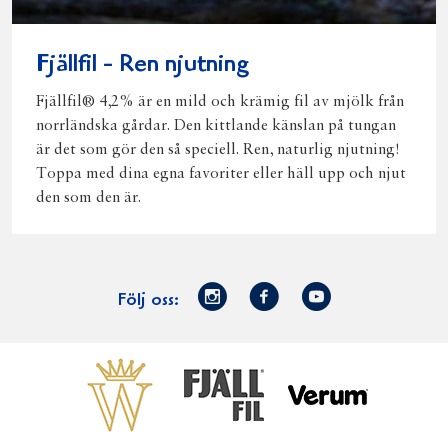
Fjällfil - Ren njutning
Fjällfil® 4,2% är en mild och krämig fil av mjölk från
norrländska gårdar. Den kittlande känslan på tungan
är det som gör den så speciell. Ren, naturlig njutning!
Toppa med dina egna favoriter eller häll upp och njut
den som den är.
Norrmejerier
Facebook
Youtube
Följ oss:
på
Instagram
Västerbottensost
Fjällfil
Verum
Start
Gör gott för
Gör gott för
Norrländska
Våra
Goda 
Norrland
Planeten
mjölkbönder
goda