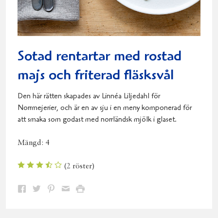
Sotad rentartar med rostad
majs och friterad fläsksvål
Den här rätten skapades av Linnéa Liljedahl för
Norrmejerier, och är en av sju i en meny komponerad för
att smaka som godast med norrländsk mjölk i glaset.
Mängd:
4
(
2
röster)
Dela
Dela
Dela
Dela
Skriv
på
på
på
via
ut
Facebook
Twitter
Pinterest
e-