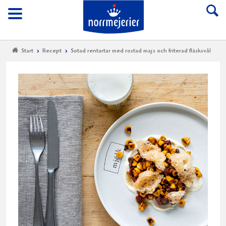
Till Norrmejerier start
Meny
Start
Recept
Sotad rentartar med rostad majs och friterad fläsksvål