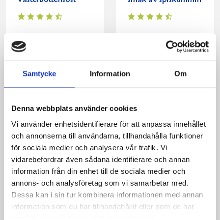
Västerbottensost
smak av spiskummin
Samtycke
Information
Om
Denna webbplats använder cookies
Vi använder enhetsidentifierare för att anpassa innehållet
och annonserna till användarna, tillhandahålla funktioner
Selleripuré med
Västerbottens-
för sociala medier och analysera vår trafik. Vi
grillad rostbiff
späckad kotlettrad
vidarebefordrar även sådana identifierare och annan
information från din enhet till de sociala medier och
annons- och analysföretag som vi samarbetar med.
Dessa kan i sin tur kombinera informationen med annan
information som du har tillhandahållit eller som de har
samlat in när du har använt deras tjänster.