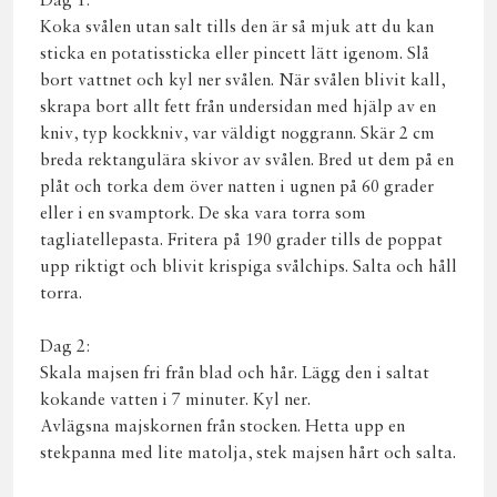
Dag 1:
Koka svålen utan salt tills den är så mjuk att du kan
sticka en potatissticka eller pincett lätt igenom. Slå
bort vattnet och kyl ner svålen. När svålen blivit kall,
skrapa bort allt fett från undersidan med hjälp av en
kniv, typ kockkniv, var väldigt noggrann. Skär 2 cm
breda rektangulära skivor av svålen. Bred ut dem på en
plåt och torka dem över natten i ugnen på 60 grader
eller i en svamptork. De ska vara torra som
tagliatellepasta. Fritera på 190 grader tills de poppat
upp riktigt och blivit krispiga svålchips. Salta och håll
torra.
Dag 2:
Skala majsen fri från blad och hår. Lägg den i saltat
kokande vatten i 7 minuter. Kyl ner.
Avlägsna majskornen från stocken. Hetta upp en
stekpanna med lite matolja, stek majsen hårt och salta.