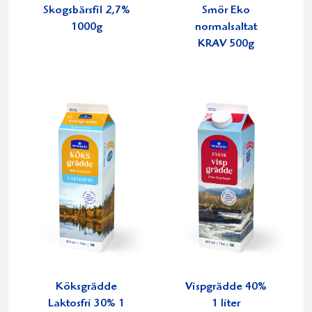
Skogsbärsfil 2,7%
Smör Eko
1000g
normalsaltat
KRAV 500g
Köksgrädde
Vispgrädde 40%
Laktosfri 30% 1
1 liter