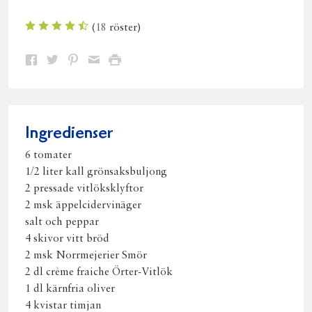
(
18
röster)
Dela
Dela
Dela
Dela
Skriv
på
på
på
via
ut
Facebook
Twitter
Pinterest
e-
post
Ingredienser
6 tomater
1/2 liter kall grönsaksbuljong
2 pressade vitlöksklyftor
2 msk äppelcidervinäger
salt och peppar
4 skivor vitt bröd
2 msk Norrmejerier Smör
2 dl crème fraiche Örter-Vitlök
1 dl kärnfria oliver
4 kvistar timjan