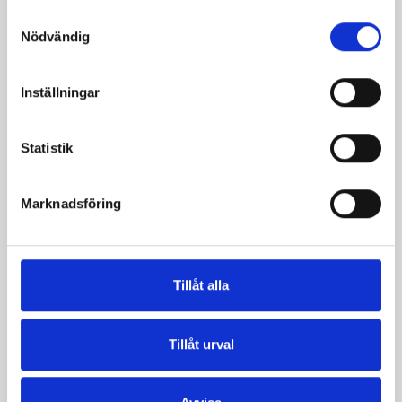
Samtyckesval
Nödvändig
Inställningar
Statistik
Mellanmjölk
Jordgubbsfil 2,7%
Marknadsföring
1,5% laktosfri 3dl
1000g
Tillåt alla
Tillåt urval