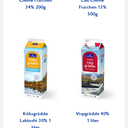
Crème Fraichen
Lätt Crème
34% 200g
Fraichen 13%
500g
Köksgrädde
Vispgrädde 40%
Laktosfri 30% 1
1 liter
liter