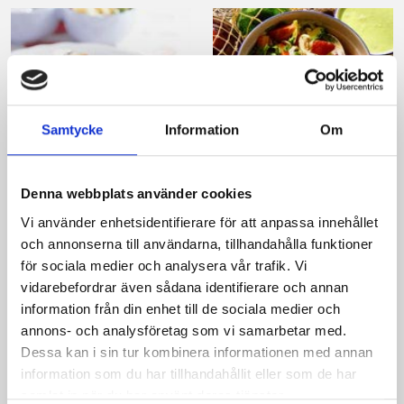
Samtycke
Information
Om
Grillspett
Fräsch sommarsallad
Denna webbplats använder cookies
Vi använder enhetsidentifierare för att anpassa innehållet
och annonserna till användarna, tillhandahålla funktioner
för sociala medier och analysera vår trafik. Vi
vidarebefordrar även sådana identifierare och annan
Produkter i receptet:
information från din enhet till de sociala medier och
annons- och analysföretag som vi samarbetar med.
Dessa kan i sin tur kombinera informationen med annan
information som du har tillhandahållit eller som de har
samlat in när du har använt deras tjänster.