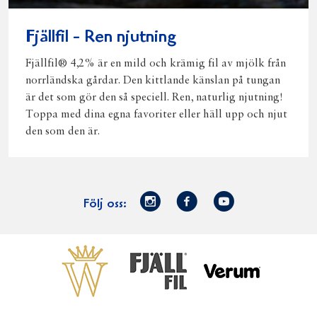
Fjällfil - Ren njutning
Fjällfil® 4,2% är en mild och krämig fil av mjölk från
norrländska gårdar. Den kittlande känslan på tungan
är det som gör den så speciell. Ren, naturlig njutning!
Toppa med dina egna favoriter eller häll upp och njut
den som den är.
Norrmejerier
Facebook
Youtube
Följ oss:
på
Instagram
Västerbottensost
Fjällfil
Verum
Start
Gör gott för
Gör gott för
Norrländska
Våra
Goda 
Norrland
Planeten
mjölkbönder
goda
Fisk