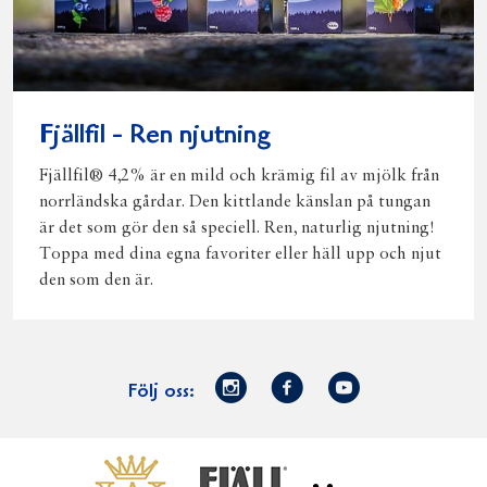
Fjällfil - Ren njutning
Fjällfil® 4,2% är en mild och krämig fil av mjölk från
norrländska gårdar. Den kittlande känslan på tungan
är det som gör den så speciell. Ren, naturlig njutning!
Toppa med dina egna favoriter eller häll upp och njut
den som den är.
Norrmejerier
Facebook
Youtube
Följ oss:
på
Instagram
Västerbottensost
Fjällfil
Verum
Start