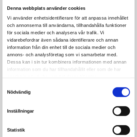
Denna webbplats använder cookies
Vi använder enhetsidentifierare för att anpassa innehållet
Mellanmjölk
Jordgubbsfil 2,7%
och annonserna till användarna, tillhandahålla funktioner
1,5% laktosfri 3dl
1000g
för sociala medier och analysera vår trafik. Vi
vidarebefordrar även sådana identifierare och annan
information från din enhet till de sociala medier och
annons- och analysföretag som vi samarbetar med.
Dessa kan i sin tur kombinera informationen med annan
information som du har tillhandahållit eller som de har
samlat in när du har använt deras tjänster.
Samtyckesval
Nödvändig
Inställningar
Statistik