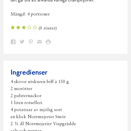
det går bra att använda vanliga champinjoner.
Mängd:
4 portioner
(
8
röster)
Dela
Dela
Dela
Dela
Skriv
på
på
på
via
ut
Facebook
Twitter
Pinterest
e-
post
Ingredienser
4 skivor utskuren biff à 150 g
2 morötter
2 palsternackor
1 liten rotselleri
4 potatisar av mjölig sort
en klick Norrmejerier Smör
2 ½ dl Norrmejerier Vispgrädde