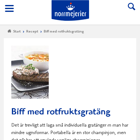
Till Norrmejerier start
Meny
Start
Recept
Biff med rotfruktsgratäng
Biff med rotfruktsgratäng
Det är trevligt att laga små individuella gratänger m man har
mindre ugnsformar. Portabella är en stor champinjon, men