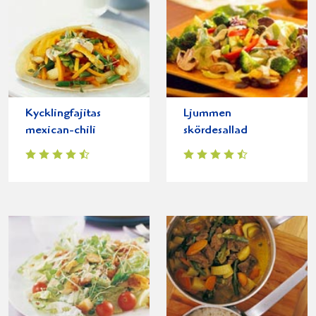
Kycklingfajitas
Ljummen
mexican-chili
skördesallad