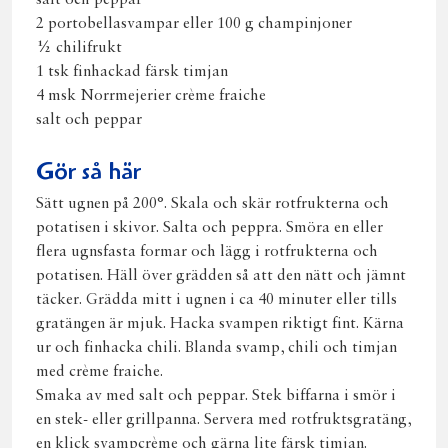
salt och peppar
2 portobellasvampar eller 100 g champinjoner
½ chilifrukt
1 tsk finhackad färsk timjan
4 msk Norrmejerier crème fraiche
salt och peppar
Gör så här
Sätt ugnen på 200°. Skala och skär rotfrukterna och
potatisen i skivor. Salta och peppra. Smöra en eller
flera ugnsfasta formar och lägg i rotfrukterna och
potatisen. Häll över grädden så att den nätt och jämnt
täcker. Grädda mitt i ugnen i ca 40 minuter eller tills
gratängen är mjuk. Hacka svampen riktigt fint. Kärna
ur och finhacka chili. Blanda svamp, chili och timjan
med crème fraiche.
Smaka av med salt och peppar. Stek biffarna i smör i
en stek- eller grillpanna. Servera med rotfruktsgratäng,
en klick svampcrème och gärna lite färsk timjan.