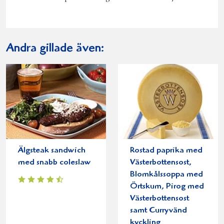
Andra gillade även:
Älgsteak sandwich
Rostad paprika med
med snabb coleslaw
Västerbottensost,
Blomkålssoppa med
Örtskum, Pirog med
Västerbottensost
samt Curryvänd
kyckling