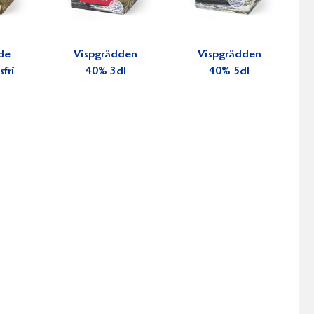
de
Vispgrädden
Vispgrädden
fri
40% 3dl
40% 5dl