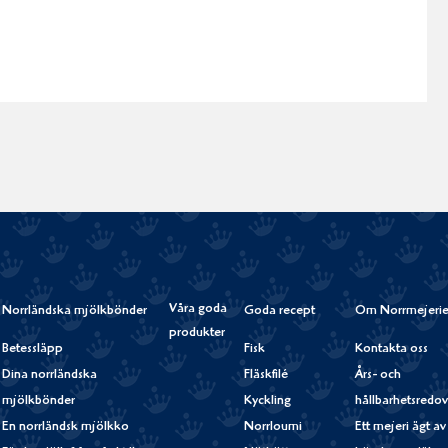
Våra goda
Norrländska mjölkbönder
Goda recept
Om Norrmejerie
produkter
Betessläpp
Fisk
Kontakta oss
Dina norrländska
Fläskfilé
Års- och
mjölkbönder
Kyckling
hållbarhetsredov
En norrländsk mjölkko
Norrloumi
Ett mejeri ägt av