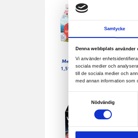
Samtycke
Denna webbplats använder 
Vi använder enhetsidentifierar
Mellanmjölk
Jordgubbs
sociala medier och analysera 
1,5% laktosfri
2,7% 100
till de sociala medier och a
3dl
med annan information som du 
Samtyckesval
Nödvändig