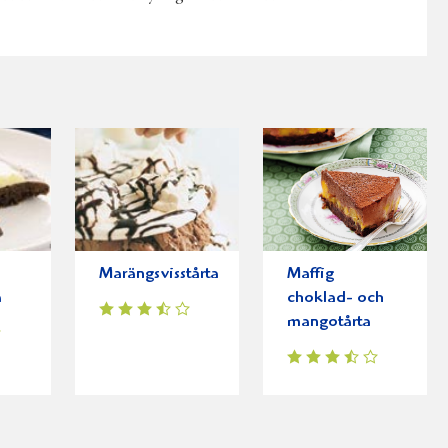
Marängsvisstårta
Maffig
a
choklad- och
mangotårta