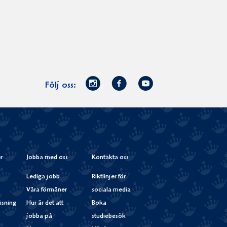
Norrmejerier
Facebook
Youtube
Följ oss:
på
Instagram
r
Jobba med oss
Kontakta oss
Lediga jobb
Riktlinjer för
Våra förmåner
sociala media
isning
Hur är det att
Boka
jobba på
studiebesök