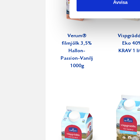
Avvisa
Verum®
Vispgräd
filmjölk 3,5%
Eko 40
Hallon-
KRAV 1 li
Passion-Vanilj
1000g