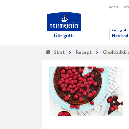
Ägare
Åte
Till N
Gör gott 
Norrland
Start
Recept
Chokladkla