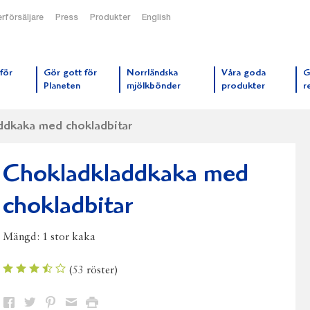
rförsäljare
Press
Produkter
English
orrmejerier startsida
för
Gör gott för
Norrländska
Våra goda
G
Planeten
mjölkbönder
produkter
r
ddkaka med chokladbitar
Chokladkladdkaka med
chokladbitar
Mängd:
1 stor kaka
(
53
röster)
Dela
Dela
Dela
Dela
Skriv