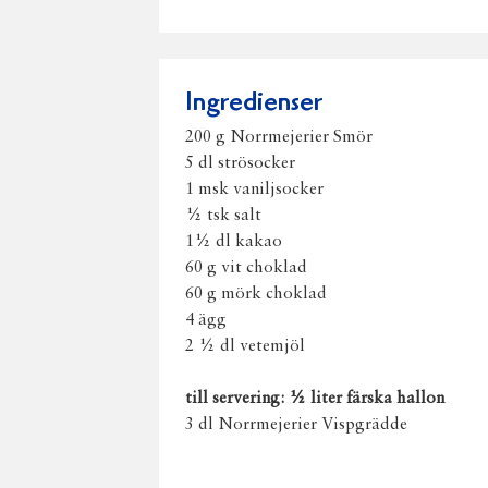
Ingredienser
200 g Norrmejerier Smör
5 dl strösocker
1 msk vaniljsocker
½ tsk salt
1½ dl kakao
60 g vit choklad
60 g mörk choklad
4 ägg
2 ½ dl vetemjöl
till servering: ½ liter färska hallon
3 dl Norrmejerier Vispgrädde