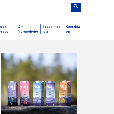
oda
Om
Jobba med
Kontakta
ecept
Norrmejerier
oss
oss