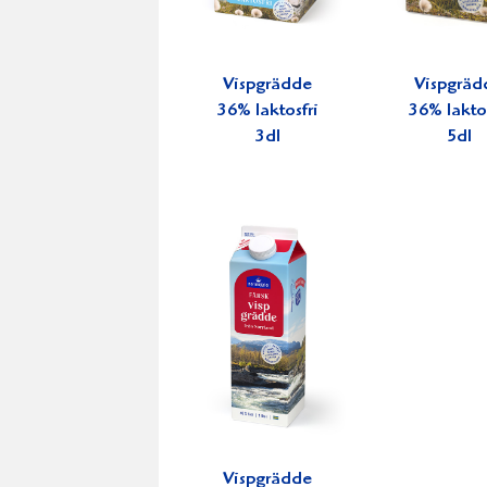
Vispgrädde
Vispgräd
36% laktosfri
36% laktos
3dl
5dl
Vispgrädde