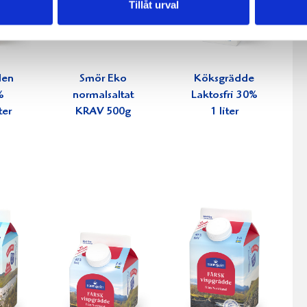
Tillåt urval
den
Smör Eko
Köksgrädde
%
normalsaltat
Laktosfri 30%
ter
KRAV 500g
1 liter