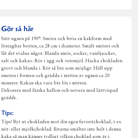
på
på
på
via
ut
Facebook
Twitter
Pinterest
e-
post
Gör så här
Sätt ugnen på 190°. Smöra och bröa en kakform med
löstagbar botten, ca 28 cm i diameter. Smält smöret och
låt det svalna något. Blanda smör, socker, vaniljsocker,
salt och kakao. Rör i ägg och vetemjöl. Hacka chokladen
grovt och blanda i. Rör så lite som möjligt. Häll upp
smeten i formen och grädda i mitten av ugnen ca 20
minuter. Kakan ska vara lite lös i mitten.
Dekorera med färska hallon och servera med lättvispad
grädde.
Tips:
Tips! Byt ut chokladen mot din egen favoritchoklad, t ex
nöt- eller mjölkchoklad. Bitarna smälter inte helt i denna
kaka så man känner tydligt vilken choklad som är i.