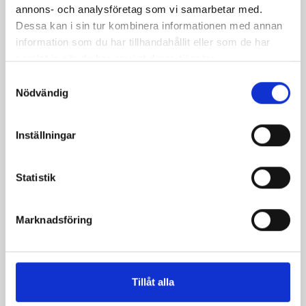
annons- och analysföretag som vi samarbetar med.
Dessa kan i sin tur kombinera informationen med annan
Mellanmjölk
Jordgubbsfil 2,7%
information som du har tillhandahållit eller som de har
1,5% laktosfri 3dl
1000g
samlat in när du har använt deras tjänster.
Samtyckesval
Nödvändig
Inställningar
Statistik
Marknadsföring
Tillåt alla
Päronfil 2,7%
Skogsbärsfil 2,7%
1000g
1000g