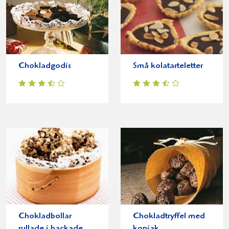
Chokladgodis
Små kolatarteletter
Chokladbollar
Chokladtryffel med
rullade i hackade
konjak