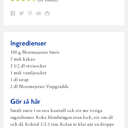
(
88
röster)
Dela
Dela
Dela
Dela
Skriv
på
på
på
via
ut
Facebook
Twitter
Pinterest
e-
post
Ingredienser
100 g Norrmejerier Smör
3 msk kakao
3 1/2 dl strösocker
1 msk vaniljsocker
1 dl sirap
2 dl Norrmejerier Vispgrädde
Gör så här
Smält smör i en stor kastrull och rör ner övriga
ingredienser. Koka blandningen utan lock, rör om då
och då. Koktid 1/2-1 tim. Kolan är klar när en droppe