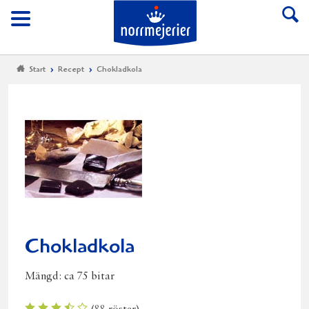
Till Norrmejerier start
Meny
Start
Recept
Chokladkola
Chokladkola
Mängd:
ca 75 bitar