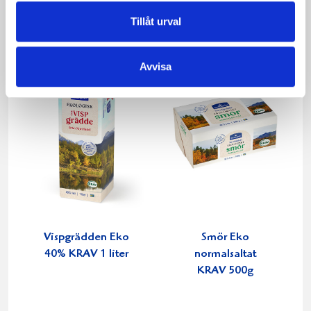
Tillåt urval
Avvisa
Vispgrädden Eko
Smör Eko
40% KRAV 1 liter
normalsaltat
KRAV 500g